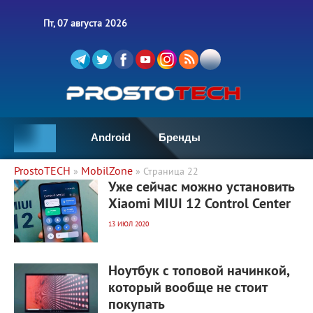
Пт, 07 августа 2026
Android
Бренды
ProstoTECH
MobilZone
»
» Страница 22
4 893
0
Уже сейчас можно установить
Xiaomi MIUI 12 Control Center
13 ИЮЛ 2020
3 764
0
Ноутбук с топовой начинкой,
который вообще не стоит
покупать