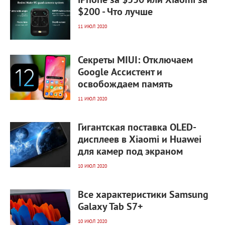
iPhone за $550 или Xiaomi за
$200 - Что лучше
11 ИЮЛ 2020
5 452
0
Секреты MIUI: Отключаем
Google Ассистент и
освобождаем память
11 ИЮЛ 2020
5 221
0
Гигантская поставка OLED-
дисплеев в Xiaomi и Huawei
для камер под экраном
10 ИЮЛ 2020
5 223
0
Все характеристики Samsung
Galaxy Tab S7+
10 ИЮЛ 2020