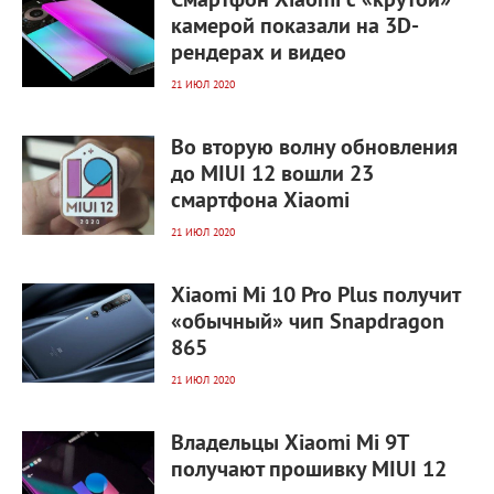
Смартфон Xiaomi с «крутой»
камерой показали на 3D-
рендерах и видео
21 ИЮЛ 2020
3 781
0
Во вторую волну обновления
до MIUI 12 вошли 23
смартфона Xiaomi
21 ИЮЛ 2020
3 102
0
Xiaomi Mi 10 Pro Plus получит
«обычный» чип Snapdragon
865
21 ИЮЛ 2020
2 763
0
Владельцы Xiaomi Mi 9T
получают прошивку MIUI 12