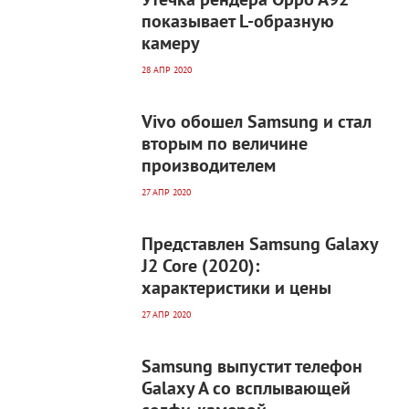
Утечка рендера Oppo A92
показывает L-образную
камеру
28 АПР 2020
6 054
0
Vivo обошел Samsung и стал
вторым по величине
производителем
27 АПР 2020
3 870
0
Представлен Samsung Galaxy
J2 Core (2020):
характеристики и цены
27 АПР 2020
3 285
0
Samsung выпустит телефон
Galaxy A со всплывающей