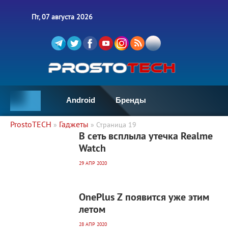
Пт, 07 августа 2026
Android
Бренды
ProstoTECH
Гаджеты
»
» Страница 19
2 678
0
В сеть всплыла утечка Realme
Watch
29 АПР 2020
3 708
0
OnePlus Z появится уже этим
летом
28 АПР 2020