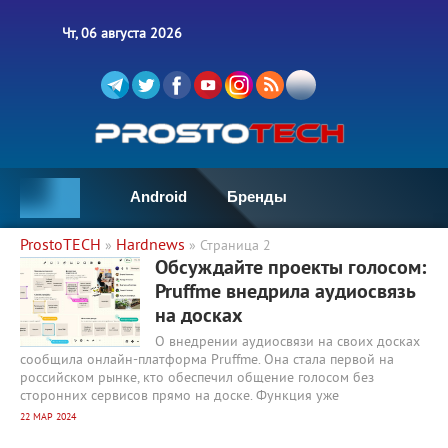
Чт, 06 августа 2026
Android
Бренды
ProstoTECH
Hardnews
»
» Страница 2
5 069
0
Обсуждайте проекты голосом:
Pruffme внедрила аудиосвязь
на досках
О внедрении аудиосвязи на своих досках
сообщила онлайн-платформа Pruffme. Она стала первой на
российском рынке, кто обеспечил общение голосом без
сторонних сервисов прямо на доске. Функция уже
22 МАР 2024