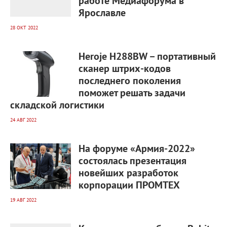
работе Медиафорума в
Ярославле
28 ОКТ 2022
2 121
0
Heroje H288BW – портативный
сканер штрих-кодов
последнего поколения
поможет решать задачи
складской логистики
24 АВГ 2022
4 212
0
На форуме «Армия-2022»
состоялась презентация
новейших разработок
корпорации ПРОМТЕХ
19 АВГ 2022
1 421
0