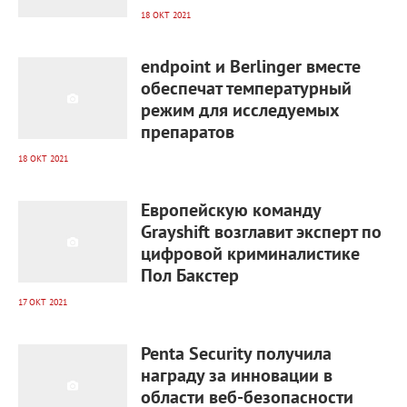
18 ОКТ 2021
1 681
0
endpoint и Berlinger вместе
обеспечат температурный
режим для исследуемых
препаратов
18 ОКТ 2021
1 609
0
Европейскую команду
Grayshift возглавит эксперт по
цифровой криминалистике
Пол Бакстер
17 ОКТ 2021
1 620
0
Penta Security получила
награду за инновации в
области веб-безопасности