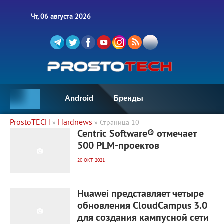
Чт, 06 августа 2026
Android
Бренды
ProstoTECH
Hardnews
»
» Страница 10
1 557
0
Centric Software® отмечает
500 PLM-проектов
20 ОКТ 2021
1 683
0
Huawei представляет четыре
обновления CloudCampus 3.0
для создания кампусной сети