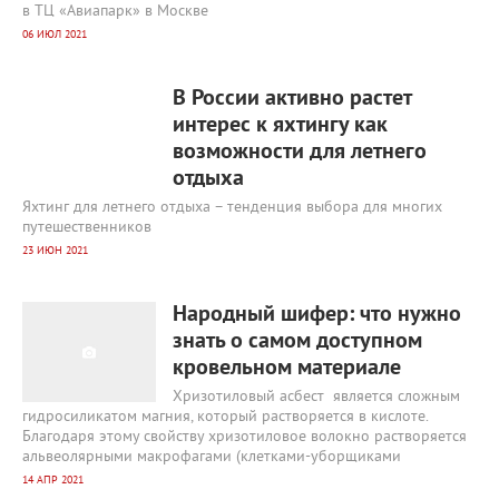
в ТЦ «Авиапарк» в Москве
06 ИЮЛ 2021
1 585
0
В России активно растет
интерес к яхтингу как
возможности для летнего
отдыха
Яхтинг для летнего отдыха – тенденция выбора для многих
путешественников
23 ИЮН 2021
2 333
0
Народный шифер: что нужно
знать о самом доступном
кровельном материале
Хризотиловый асбест является сложным
гидросиликатом магния, который растворяется в кислоте.
Благодаря этому свойству хризотиловое волокно растворяется
альвеолярными макрофагами (клетками-уборщиками
14 АПР 2021