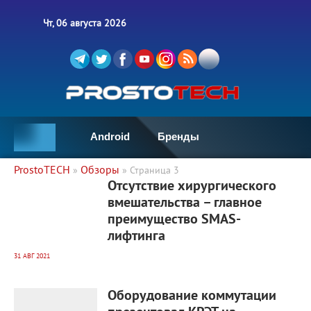
Чт, 06 августа 2026
Android
Бренды
ProstoTECH
Обзоры
»
» Страница 3
2 124
0
Отсутствие хирургического
вмешательства – главное
преимущество SMAS-
лифтинга
31 АВГ 2021
1 887
0
Оборудование коммутации