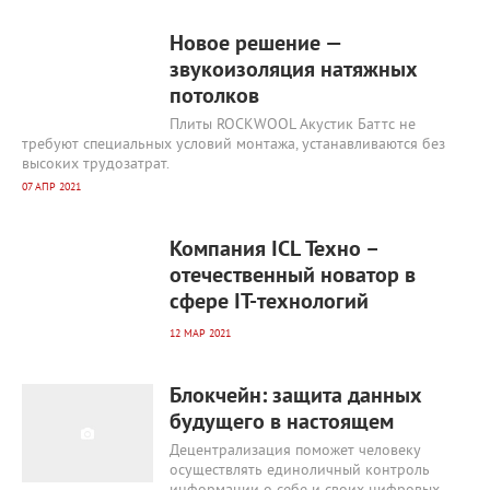
1 835
0
Новое решение —
звукоизоляция натяжных
потолков
Плиты ROCKWOOL Акустик Баттс не
требуют специальных условий монтажа, устанавливаются без
высоких трудозатрат.
07 АПР 2021
1 903
0
Компания ICL Техно –
отечественный новатор в
сфере IT-технологий
12 МАР 2021
3 442
0
Блокчейн: защита данных
будущего в настоящем
Децентрализация поможет человеку
осуществлять единоличный контроль