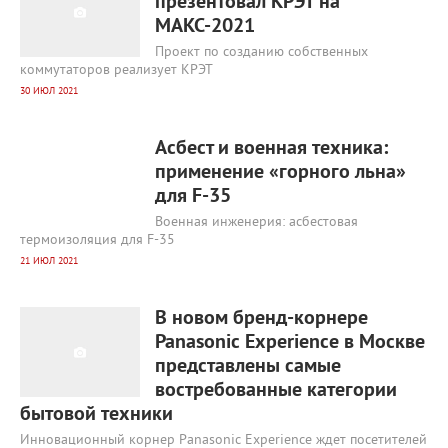
презентовал КРЭТ на
МАКС-2021
Проект по созданию собственных
коммутаторов реализует КРЭТ
30 ИЮЛ 2021
2 285
0
Асбест и военная техника:
применение «горного льна»
для F-35
Военная инженерия: асбестовая
термоизоляция для F-35
21 ИЮЛ 2021
1 640
0
В новом бренд-корнере
Panasonic Experience в Москве
представлены самые
востребованные категории
бытовой техники
Инновационный корнер Panasonic Experience ждет посетителей