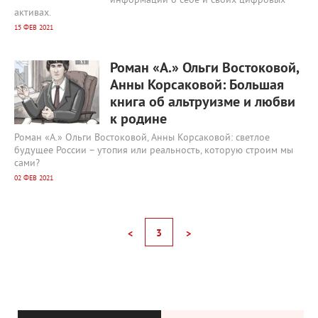
информации о себе и своих цифровых
активах.
15 ФЕВ 2021
1 689
0
Роман «А.» Ольги Востоковой,
Анны Корсаковой: Большая
книга об альтруизме и любви
к родине
Роман «А.» Ольги Востоковой, Анны Корсаковой: светлое
будущее России – утопия или реальность, которую строим мы
сами?
02 ФЕВ 2021
3
<
>