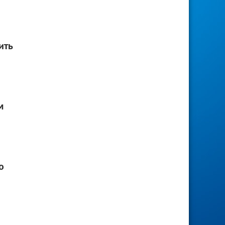
ить
м
о