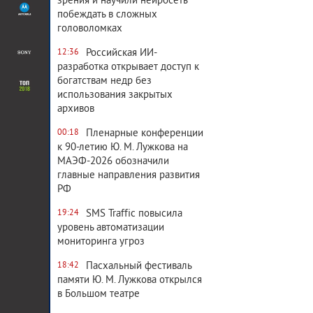
зрения и научили нейросеть
побеждать в сложных
головоломках
18 416
0
Российская ИИ-
12:36
разработка открывает доступ к
богатствам недр без
использования закрытых
архивов
Пленарные конференции
00:18
21 393
0
к 90-летию Ю. М. Лужкова на
МАЭФ-2026 обозначили
главные направления развития
РФ
SMS Traffic повысила
19:24
4 766
0
уровень автоматизации
мониторинга угроз
Пасхальный фестиваль
18:42
памяти Ю. М. Лужкова открылся
в Большом театре
4 317
0