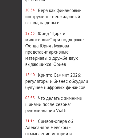
фестивале
Вера как финансовый
20:54
инструмент - неожиданный
взгляд на деньги
Фонд "Цирк и
12:35
милосердие" при поддержке
Фонда Юрия Лужкова
представит архивные
материалы о дружбе двух
выдающихся Юриев
Крипто Саммит 2026:
18:40
регуляторы и бизнес обсудили
будущее цифровых финансов
Что делать с зимними
08:33
шинами после сезона:
рекомендации Viatti
Символ-опера об
21:14
Александре Невском -
осмысление истории и