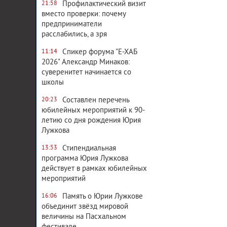
Профилактический визит
21:58
вместо проверки: почему
предприниматели
расслабились, а зря
Спикер форума "Е-ХАБ
11:14
12 748
0
2026" Александр Минаков:
суверенитет начинается со
школы
Составлен перечень
20:23
юбилейных мероприятий к 90-
2 994
0
летию со дня рождения Юрия
Лужкова
Стипендиальная
13:53
программа Юрия Лужкова
действует в рамках юбилейных
8 946
0
мероприятий
Память о Юрии Лужкове
16:06
объединит звёзд мировой
величины на Пасхальном