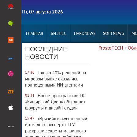
Пт, 07 августа 2026
ГЛАВНАЯ
БИЗНЕС
HARDNEWS
SOFTNEWS
MO
ПОСЛЕДНИЕ
ProstoTECH
Обл
»
5 591
0
НОВОСТИ
Только 40% решений на
17:30
мировом рынке оказались
полноценными ИИ-агентами
4 111
0
Новое пространство ТК
01:31
«Каширский Двор» объединит
шоурумы и дизайн-студии
«Зрячий» искусственный
15:47
12 741
0
интеллект: эксперты ТГУ
раскрыли секреты машинного