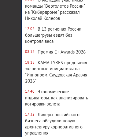
О молодых участниках
21:02
команды "Вертолетов России"
на "Кибердроме" рассказал
Николай Колесов
В 13 регионах России
12:02
большегрузы ездят без
контроля веса
Премия E+ Awards 2026
08:12
KAMA TYRES представил
18:18
экспортные инициативы на
"Иннопром. Саудовская Аравия -
2026"
Экономические
17:40
индикаторы: как анализировать
котировки золота
Лидеры российского
17:32
бизнеса обсудили новую
архитектуру корпоративного
управления