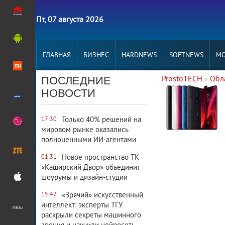
Пт, 07 августа 2026
ГЛАВНАЯ
БИЗНЕС
HARDNEWS
SOFTNEWS
MO
ПОСЛЕДНИЕ
ProstoTECH
Обл
»
4 464
0
НОВОСТИ
Только 40% решений на
17:30
мировом рынке оказались
полноценными ИИ-агентами
Новое пространство ТК
01:31
«Каширский Двор» объединит
шоурумы и дизайн-студии
«Зрячий» искусственный
15:47
интеллект: эксперты ТГУ
раскрыли секреты машинного