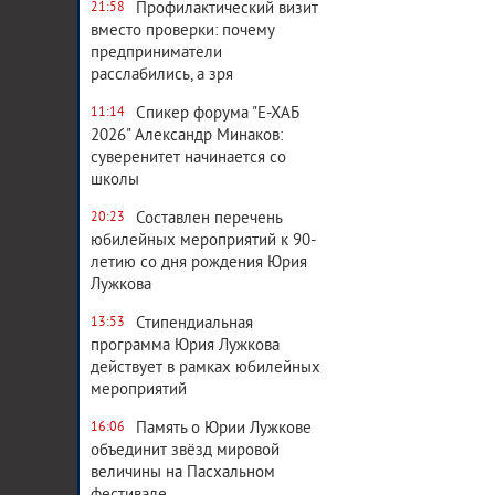
Профилактический визит
21:58
вместо проверки: почему
предприниматели
расслабились, а зря
Спикер форума "Е-ХАБ
11:14
2026" Александр Минаков:
суверенитет начинается со
школы
Составлен перечень
20:23
юбилейных мероприятий к 90-
летию со дня рождения Юрия
Лужкова
Стипендиальная
13:53
программа Юрия Лужкова
действует в рамках юбилейных
мероприятий
Память о Юрии Лужкове
16:06
объединит звёзд мировой
величины на Пасхальном