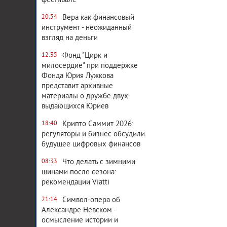
фестивале
Вера как финансовый
20:54
инструмент - неожиданный
взгляд на деньги
Фонд "Цирк и
12:35
милосердие" при поддержке
Фонда Юрия Лужкова
представит архивные
материалы о дружбе двух
выдающихся Юриев
Крипто Саммит 2026:
18:40
регуляторы и бизнес обсудили
будущее цифровых финансов
Что делать с зимними
08:33
шинами после сезона:
рекомендации Viatti
Символ-опера об
21:14
Александре Невском -
осмысление истории и