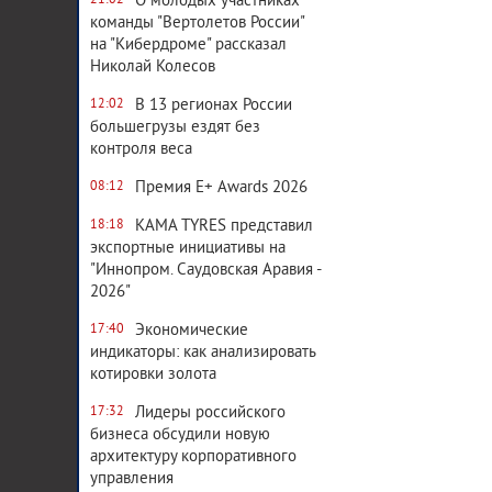
О молодых участниках
21:02
команды "Вертолетов России"
на "Кибердроме" рассказал
Николай Колесов
В 13 регионах России
12:02
большегрузы ездят без
контроля веса
Премия E+ Awards 2026
08:12
KAMA TYRES представил
18:18
экспортные инициативы на
"Иннопром. Саудовская Аравия -
2026"
Экономические
17:40
индикаторы: как анализировать
котировки золота
Лидеры российского
17:32
бизнеса обсудили новую
архитектуру корпоративного
управления