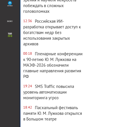
зрения и научили нейросеть
побеждать в сложных
головоломках
Российская ИИ-
12:36
разработка открывает доступ к
богатствам недр без
использования закрытых
архивов
Пленарные конференции
00:18
к 90-летию Ю. М. Лужкова на
МАЭФ-2026 обозначили
главные направления развития
РФ
SMS Traffic повысила
19:24
уровень автоматизации
мониторинга угроз
Пасхальный фестиваль
18:42
памяти Ю. М. Лужкова открылся
в Большом театре