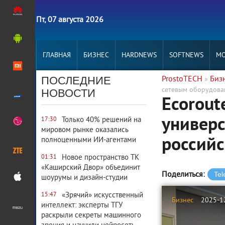
Пт, 07 августа 2026
ГЛАВНАЯ
БИЗНЕС
HARDNEWS
SOFTNEWS
MO
ПОСЛЕДНИЕ
ProstoTECH
Биз
»
сетевым оборудов
НОВОСТИ
Ecorout
универс
Только 40% решений на
17:30
мировом рынке оказались
россий
полноценными ИИ-агентами
Новое пространство ТК
01:31
«Каширский Двор» объединит
Поделиться:
шоурумы и дизайн-студии
«Зрячий» искусственный
15:47
Бизнес
2025-1
интеллект: эксперты ТГУ
раскрыли секреты машинного