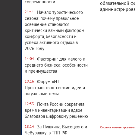
современности
обязательной ф
администрирова
Начало туристического
21:41
сезона: почему правильное
освещение становится
критически важным фактором
комфорта, безопасности и
успеха активного отдыха в
2026 году
Факторинг для малого и
14:04
среднего бизнеса: особенности
и преимущества
Форум «ИТ
19:16
Пространство»: свежие идеи и
актуальные темы
Система комментирования
Почта России сократила
12:53
время инвентаризации вдвое
благодаря цифровому решению
За Пушкина, Высоцкого и
18:14
Чебурашку: в ТПП РФ