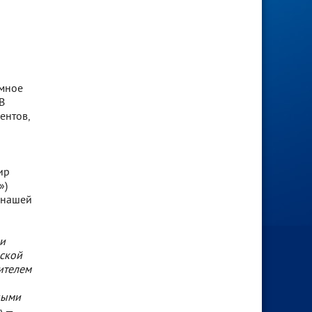
ммное
В
ентов,
ир
»)
 нашей
и
еской
ителем
ными