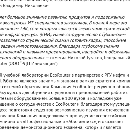
ектами в компаниях нефтегазового сектора по окончании вуза
в Владимир Николаевич
ляет большое внимание развитию продуктов и поддержанию
 экспертизы ИТ-специалистов заказчиков. В полной мере это
омпаниям ТЭК, сети которых являются элементами критической
 инфраструктуры (КИИ). Наше сотрудничество с Губкинским
озволяет со студенческой скамьи готовить кадры, способные
 задачи импортозамещения, благодаря глубокому знанию
технологий и навыкам проектирования, настройки и обслужив
тевого оборудования» —
отметил Николай Гузаков, Генеральны
ter (ООО “РДП Инновации”).
 учебной лаборатории EcoRouter в партнерстве с РГУ нефти и 
. Губкина является значимым этапом в рамках стратегии комп
с системой образования. Компания EcoRouter регулярно обнов
ку курсов для обучения студентов и преподавателей работе с
тевым оборудованием. Больше 100 вузов и колледжей уже
шение о сотрудничестве с EcoRouter и благодаря этому успеш
есс подготовки студентов возможностью изучения отечествен
дования. Компания поддерживает проведение всероссийских
емпионатов «Профессионалы» и «Абилимпикс», и оказывает
роведении демонстрационного экзамена, который является