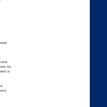
»
—
ания
й
газа
ании по
ляет и
но
ного