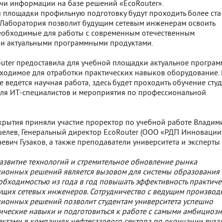
ачи информации на базе решений «EcoRouter».
й площадки профильную подготовку будут проходить более ста
д. Лаборатория позволит будущим сетевым инженерам освоить
еобходимые для работы с современным отечественным
и актуальными программными продуктами.
uter предоставила для учебной площадки актуальное програ
ходимое для отработки практических навыков оборудование. 
 ведется научная работа, здесь будет проходить обучение студ
для ИТ-специалистов и мероприятия по профессиональной
крытия приняли участие проректор по учебной работе Владим
елев, Генеральный директор EcoRouter (ООО «РДП Инновации
вич Гузаков, а также преподаватели университета и эксперты
азвитие технологий и стремительное обновление рынка
ионных решений является вызовом для системы образования 
еобходимостью из года в год повышать эффективность практич
ущих сетевых инженеров. Сотрудничество с ведущим производ
ионных решений позволит студентам университета успешно
тические навыки и подготовиться к работе с самыми амбициоз