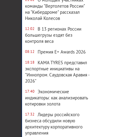
О молодых участниках
21:02
команды "Вертолетов России"
на "Кибердроме" рассказал
Николай Колесов
В 13 регионах России
12:02
большегрузы ездят без
контроля веса
Премия E+ Awards 2026
08:12
KAMA TYRES представил
18:18
экспортные инициативы на
"Иннопром. Саудовская Аравия -
2026"
Экономические
17:40
индикаторы: как анализировать
котировки золота
Лидеры российского
17:32
бизнеса обсудили новую
архитектуру корпоративного
управления