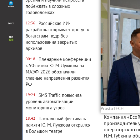
зрения и научили нейросеть
побеждать в сложных
головоломках
Российская ИИ-
12:36
разработка открывает доступ к
богатствам недр без
использования закрытых
архивов
Пленарные конференции
00:18
к 90-летию Ю. М. Лужкова на
МАЭФ-2026 обозначили
главные направления развития
РФ
SMS Traffic повысила
19:24
уровень автоматизации
мониторинга угроз
ProstoTECH
Компания «EcoR
Пасхальный фестиваль
18:42
производитель 
памяти Ю. М. Лужкова открылся
операторского к
в Большом театре
И.М. Губкина о