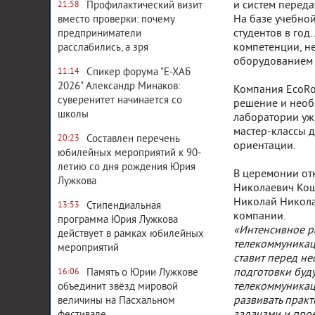
и систем перед
Профилактический визит
21:58
На базе учебно
вместо проверки: почему
студентов в го
предприниматели
компетенции, н
расслабились, а зря
оборудованием 
Спикер форума "Е-ХАБ
11:14
2026" Александр Минаков:
Компания EcoRo
суверенитет начинается со
решение и необ
школы
лаборатории уже
мастер-классы 
Составлен перечень
20:23
ориентации.
юбилейных мероприятий к 90-
летию со дня рождения Юрия
В церемонии от
Лужкова
Николаевич Кош
Николай Николае
Стипендиальная
13:53
компании.
программа Юрия Лужкова
«Интенсивное р
действует в рамках юбилейных
телекоммуникац
мероприятий
ставит перед н
подготовки буд
Память о Юрии Лужкове
16:06
телекоммуникац
объединит звёзд мировой
развивать прак
величины на Пасхальном