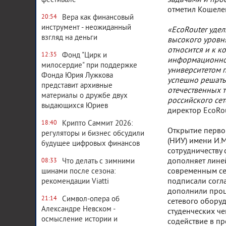
задачами и про
фестивале
отметил Кошеле
Вера как финансовый
20:54
инструмент - неожиданный
«EcoRouter уде
взгляд на деньги
высокого уровня
относится и к к
Фонд "Цирк и
12:35
информационной
милосердие" при поддержке
университетом п
Фонда Юрия Лужкова
успешно решать
представит архивные
отечественных 
материалы о дружбе двух
российского се
выдающихся Юриев
директор EcoRou
Крипто Саммит 2026:
18:40
Открытие первой
регуляторы и бизнес обсудили
(НИУ) имени И.М
будущее цифровых финансов
сотрудничеству 
дополняет линей
Что делать с зимними
08:33
современным се
шинами после сезона:
подписали согла
рекомендации Viatti
дополнили проц
Символ-опера об
21:14
сетевого обору
Александре Невском -
студенческих ч
осмысление истории и
содействие в п