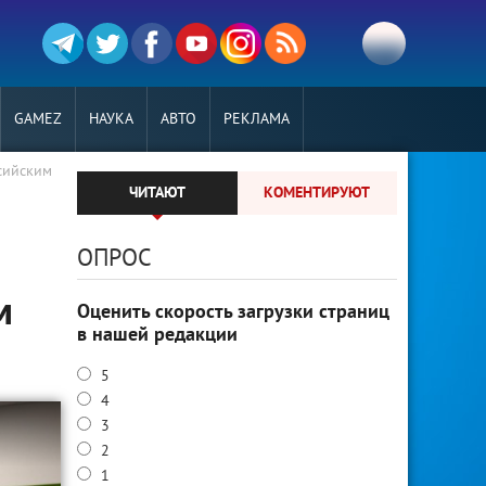
GAMEZ
НАУКА
АВТО
РЕКЛАМА
сийским
ЧИТАЮТ
КОМЕНТИРУЮТ
ОПРОС
м
Оценить скорость загрузки страниц
в нашей редакции
5
4
3
2
1