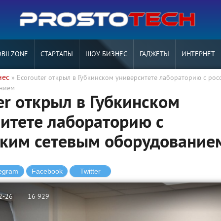
BILZONE
СТАРТАПЫ
ШОУ-БИЗНЕС
ГАДЖЕТЫ
ИНТЕРНЕТ
нес
» Ecorouter открыл в Губкинском университете лабораторию с рос
анием
er открыл в Губкинском
итете лабораторию с
ским сетевым оборудование
2-26
16 929