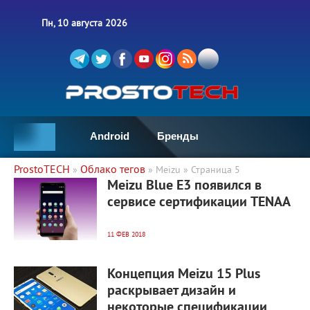
Пн, 10 августа 2026
Android
Бренды
ProstoTECH
Облако тегов
»
» Meizu » Страница 5
3 326
0
Meizu Blue E3 появился в
сервисе сертификации TENAA
11 ФЕВ 2018
3 631
0
Концепция Meizu 15 Plus
раскрывает дизайн и
некоторые спецификации