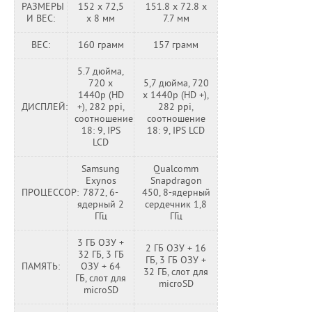
РАЗМЕРЫ
152 х 72,5
151.8 x 72.8 x
И ВЕС:
х 8 мм
7.7 мм
ВЕС:
160 грамм
157 грамм
5.7 дюйма,
720 x
5,7 дюйма, 720
1440p (HD
x 1440p (HD +),
ДИСПЛЕЙ:
+), 282 ppi,
282 ppi,
соотношение
соотношение
18: 9, IPS
18: 9, IPS LCD
LCD
Samsung
Qualcomm
Exynos
Snapdragon
ПРОЦЕССОР:
7872, 6-
450, 8-ядерный
ядерный 2
сердечник 1,8
ГГц
ГГц
3 ГБ ОЗУ +
2 ГБ ОЗУ + 16
32 ГБ, 3 ГБ
ГБ, 3 ГБ ОЗУ +
ПАМЯТЬ:
ОЗУ + 64
32 ГБ, слот для
ГБ, слот для
microSD
microSD