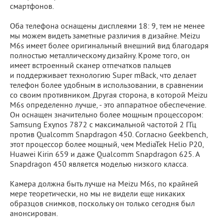
смартфонов.
Оба телефона оснащены дисплеями 18: 9, тем не менее
мы можем видеть заметные различия в дизайне. Meizu
M6s имеет более оригинальный внешний вид благодаря
полностью металлическому дизайну. Кроме того, он
имеет встроенный сканер отпечатков пальцев
и
поддерживает
технологию Super mBack, что делает
телефон более удобным в использовании, в сравнении
со своим противником. Другая сторона, в которой Meizu
M6s определенно лучше, - это аппаратное обеспечение.
Он оснащен значительно более мощным процессором:
Samsung Exynos 7872 с максимальной частотой 2 ГГц
против Qualcomm Snapdragon 450. Согласно Geekbench,
этот процессор более мощный, чем MediaTek Helio P20,
Huawei Kirin 659 и даже Qualcomm Snapdragon 625. А
Snapdragon 450 является моделью низкого класса.
Камера должна быть лучше на Meizu M6s, по крайней
мере
теоретически
, но мы не видели еще никаких
образцов снимков, поскольку он только сегодня был
анонсирован.