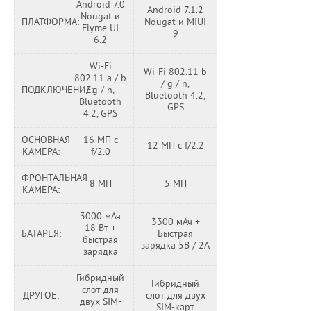
Android 7.0
Android 7.1.2
Nougat и
ПЛАТФОРМА:
Nougat и MIUI
Flyme UI
9
6.2
Wi-Fi
Wi-Fi 802.11 b
802.11 a / b
/ g / n,
ПОДКЛЮЧЕНИЕ:
/ g / n,
Bluetooth 4.2,
Bluetooth
GPS
4.2, GPS
ОСНОВНАЯ
16 МП с
12 МП с f/2.2
КАМЕРА:
f/2.0
ФРОНТАЛЬНАЯ
8 МП
5 МП
КАМЕРА:
3000
мАч
3300
мАч
+
18 Вт +
БАТАРЕЯ:
Быстрая
быстрая
зарядка 5В / 2А
зарядка
Гибридный
Гибридный
слот для
ДРУГОЕ:
слот для двух
двух
SIM-
SIM-карт