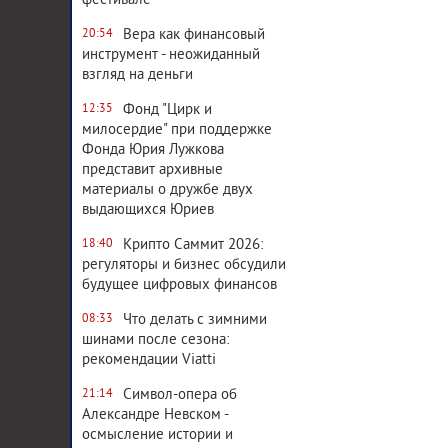
фестивале
Вера как финансовый
20:54
инструмент - неожиданный
взгляд на деньги
Фонд "Цирк и
12:35
милосердие" при поддержке
Фонда Юрия Лужкова
представит архивные
материалы о дружбе двух
выдающихся Юриев
Крипто Саммит 2026:
18:40
регуляторы и бизнес обсудили
будущее цифровых финансов
Что делать с зимними
08:33
шинами после сезона:
рекомендации Viatti
Символ-опера об
21:14
Александре Невском -
осмысление истории и