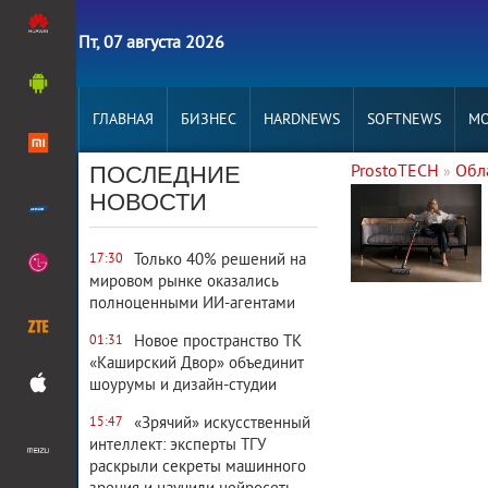
Пт, 07 августа 2026
ГЛАВНАЯ
БИЗНЕС
HARDNEWS
SOFTNEWS
MO
ПОСЛЕДНИЕ
ProstoTECH
Обл
»
3 311
0
НОВОСТИ
Только 40% решений на
17:30
мировом рынке оказались
полноценными ИИ-агентами
2 988
0
Новое пространство ТК
01:31
«Каширский Двор» объединит
шоурумы и дизайн-студии
«Зрячий» искусственный
15:47
19 165
0
интеллект: эксперты ТГУ
раскрыли секреты машинного