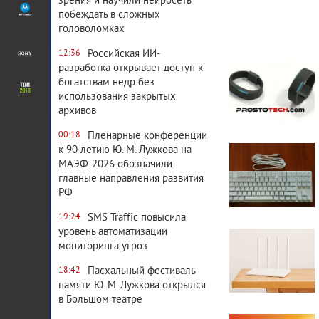
зрения и научили нейросеть
побеждать в сложных
головоломках
4 312
0
Российская ИИ-
12:36
разработка открывает доступ к
богатствам недр без
использования закрытых
архивов
Пленарные конференции
00:18
5 558
0
к 90-летию Ю. М. Лужкова на
МАЭФ-2026 обозначили
главные направления развития
РФ
SMS Traffic повысила
19:24
11 116
0
уровень автоматизации
мониторинга угроз
Пасхальный фестиваль
18:42
памяти Ю. М. Лужкова открылся
в Большом театре
22 537
0