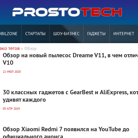
BILZONE
СТАРТАПЫ
ШОУ-БИЗНЕС
ГАДЖЕТЫ
ИНТЕРНЕТ
ако тегов
» Обзор
Обзор на новый пылесос Dreame V11, в чем отлич
V10
22 ИЮЛ 2020
30 классных гаджетов с GearBest и AliExpress, к
удивят каждого
05 АПР 2019
Обзор Xiaomi Redmi 7 появился на YouTube до
официального анонса