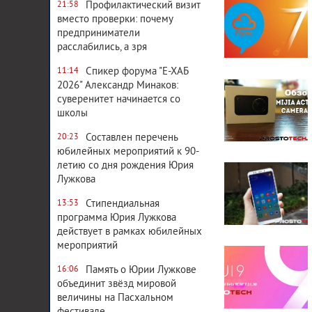
Профилактический визит
21:58
вместо проверки: почему
предприниматели
расслабились, а зря
Спикер форума "Е-ХАБ
11:14
4 392
0
2026" Александр Минаков:
суверенитет начинается со
школы
Составлен перечень
20:23
юбилейных мероприятий к 90-
17 105
0
летию со дня рождения Юрия
Лужкова
Стипендиальная
13:53
программа Юрия Лужкова
действует в рамках юбилейных
8 427
0
мероприятий
Память о Юрии Лужкове
16:06
объединит звёзд мировой
величины на Пасхальном