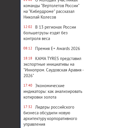
О молодых участниках
21:02
команды "Вертолетов России"
на "Кибердроме" рассказал
Николай Колесов
В 13 регионах России
12:02
большегрузы ездят без
контроля веса
Премия E+ Awards 2026
08:12
KAMA TYRES представил
18:18
экспортные инициативы на
"Иннопром. Саудовская Аравия -
2026"
Экономические
17:40
индикаторы: как анализировать
котировки золота
Лидеры российского
17:32
бизнеса обсудили новую
архитектуру корпоративного
управления