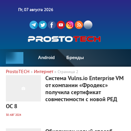
Пт, 07 августа 2026
Android
Бренды
ProstoTECH
Интернет
»
» Страница 2
1 104
0
Система Vulns.io Enterprise VM
от компании «Фродекс»
получила сертификат
совместимости с новой РЕД
ОС 8
30 АВГ 2024
1 048
0