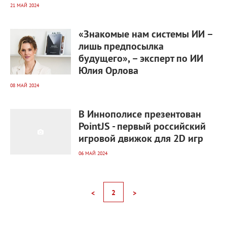
21 МАЙ 2024
1 272
0
«Знакомые нам системы ИИ –
лишь предпосылка
будущего», – эксперт по ИИ
Юлия Орлова
08 МАЙ 2024
1 548
0
В Иннополисе презентован
PointJS - первый российский
игровой движок для 2D игр
06 МАЙ 2024
2
<
>