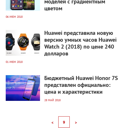
моделей с градиентным
цветом
06 ИЮН 2018
3 861
0
Huawei представила новую
версию умных часов Huawei
Watch 2 (2018) по цене 240
долларов
01 ИЮН 2018
13 569
0
Бюджетный Huawei Honor 7S
представлен официально:
цена и характеристики
28 МАЙ 2018
9
<
>