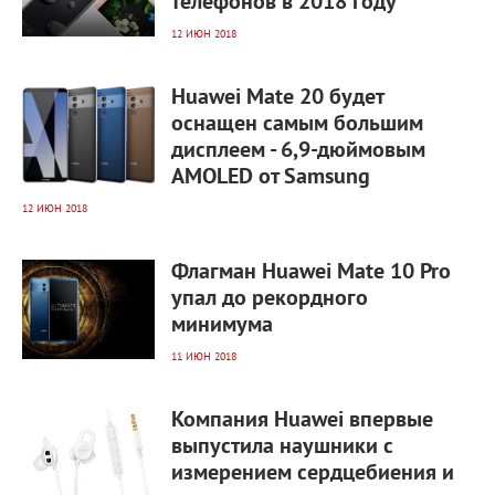
телефонов в 2018 году
12 ИЮН 2018
3 098
0
Huawei Mate 20 будет
оснащен самым большим
дисплеем - 6,9-дюймовым
AMOLED от Samsung
12 ИЮН 2018
17 331
0
Флагман Huawei Mate 10 Pro
упал до рекордного
минимума
11 ИЮН 2018
3 970
0
Компания Huawei впервые
выпустила наушники с
измерением сердцебиения и