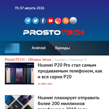
Пт, 07 августа 2026
Android
Бренды
ProstoTECH
Облако тегов
»
» huawei » Страница 9
4 051
0
Huawei P20 Pro стал самым
продаваемым телефоном, как
и вся серия P20
14 ИЮН 2018
2 827
0
Huawei планирует отправить
более 200 миллионов