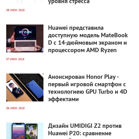
уровня стресса
08 ИЮН 2018
3 819
0
Huawei представила
доступную модель MateBook
D с 14-дюймовым экраном и
процессором AMD Ryzen
07 ИЮН 2018
5 552
0
Анонсирован Honor Play -
первый игровой смартфон с
технологиею GPU Turbo и 4D
эффектами
06 ИЮН 2018
3 708
0
Дизайн UMIDIGI Z2 против
Huawei P20: сравнение