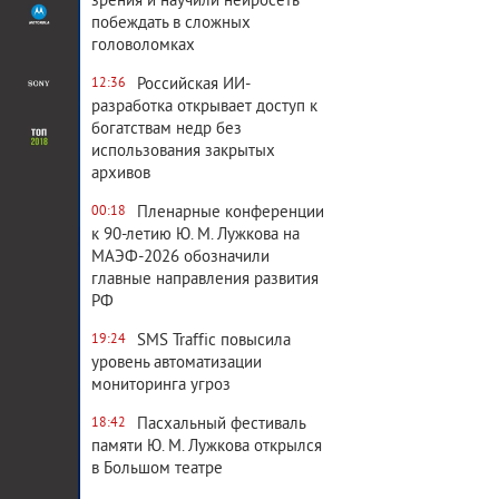
зрения и научили нейросеть
побеждать в сложных
головоломках
Российская ИИ-
12:36
разработка открывает доступ к
богатствам недр без
использования закрытых
архивов
Пленарные конференции
00:18
к 90-летию Ю. М. Лужкова на
МАЭФ-2026 обозначили
главные направления развития
РФ
SMS Traffic повысила
19:24
уровень автоматизации
мониторинга угроз
Пасхальный фестиваль
18:42
памяти Ю. М. Лужкова открылся
в Большом театре