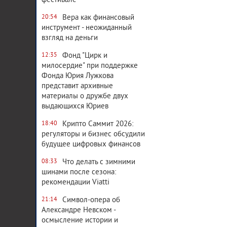
фестивале
Вера как финансовый
20:54
инструмент - неожиданный
взгляд на деньги
Фонд "Цирк и
12:35
милосердие" при поддержке
Фонда Юрия Лужкова
представит архивные
материалы о дружбе двух
выдающихся Юриев
Крипто Саммит 2026:
18:40
регуляторы и бизнес обсудили
будущее цифровых финансов
Что делать с зимними
08:33
шинами после сезона:
рекомендации Viatti
Символ-опера об
21:14
Александре Невском -
осмысление истории и