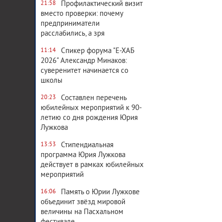
Профилактический визит
21:58
вместо проверки: почему
предприниматели
расслабились, а зря
Спикер форума "Е-ХАБ
11:14
2026" Александр Минаков:
суверенитет начинается со
школы
Составлен перечень
20:23
юбилейных мероприятий к 90-
летию со дня рождения Юрия
Лужкова
Стипендиальная
13:53
программа Юрия Лужкова
действует в рамках юбилейных
мероприятий
Память о Юрии Лужкове
16:06
объединит звёзд мировой
величины на Пасхальном