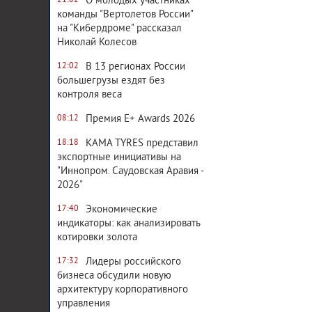
О молодых участниках
21:02
команды "Вертолетов России"
на "Кибердроме" рассказал
Николай Колесов
В 13 регионах России
12:02
большегрузы ездят без
контроля веса
Премия E+ Awards 2026
08:12
KAMA TYRES представил
18:18
экспортные инициативы на
"Иннопром. Саудовская Аравия -
2026"
Экономические
17:40
индикаторы: как анализировать
котировки золота
Лидеры российского
17:32
бизнеса обсудили новую
архитектуру корпоративного
управления