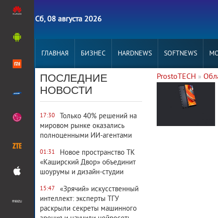
Сб, 08 августа 2026
ГЛАВНАЯ
БИЗНЕС
HARDNEWS
SOFTNEWS
MO
ПОСЛЕДНИЕ
ProstoTECH
Обл
»
4 069
0
НОВОСТИ
Только 40% решений на
17:30
мировом рынке оказались
полноценными ИИ-агентами
Новое пространство ТК
01:31
«Каширский Двор» объединит
шоурумы и дизайн-студии
«Зрячий» искусственный
15:47
интеллект: эксперты ТГУ
раскрыли секреты машинного