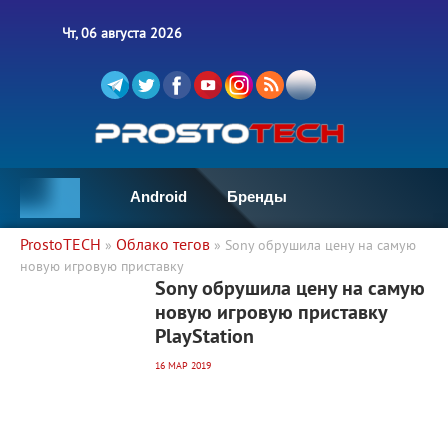
Чт, 06 августа 2026
Android
Бренды
ProstoTECH
Облако тегов
»
» Sony обрушила цену на самую
новую игровую приставку
18 063
0
Sony обрушила цену на самую
новую игровую приставку
PlayStation
16 МАР 2019