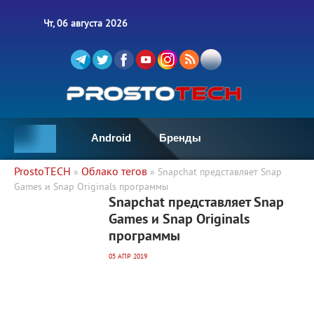
Чт, 06 августа 2026
Android
Бренды
ProstoTECH
Облако тегов
»
» Snapchat представляет Snap
Games и Snap Originals программы
2 379
0
Snapchat представляет Snap
Games и Snap Originals
программы
05 АПР 2019