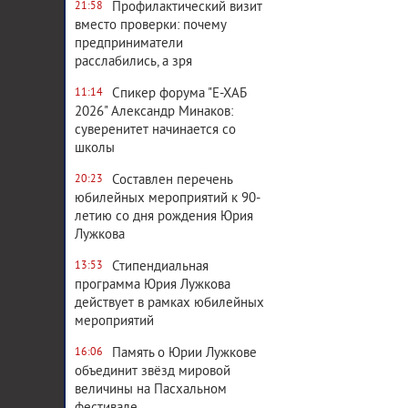
Профилактический визит
21:58
вместо проверки: почему
предприниматели
расслабились, а зря
Спикер форума "Е-ХАБ
11:14
2026" Александр Минаков:
суверенитет начинается со
школы
Составлен перечень
20:23
юбилейных мероприятий к 90-
летию со дня рождения Юрия
Лужкова
Стипендиальная
13:53
программа Юрия Лужкова
действует в рамках юбилейных
мероприятий
Память о Юрии Лужкове
16:06
объединит звёзд мировой
величины на Пасхальном