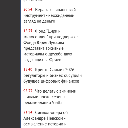
фестивале
Вера как финансовый
20:54
инструмент - неожиданный
взгляд на деньги
Фонд "Цирк и
12:35
милосердие" при поддержке
Фонда Юрия Лужкова
представит архивные
материалы о дружбе двух
выдающихся Юриев
Крипто Саммит 2026:
18:40
регуляторы и бизнес обсудили
будущее цифровых финансов
Что делать с зимними
08:33
шинами после сезона:
рекомендации Viatti
Символ-опера об
21:14
Александре Невском -
осмысление истории и