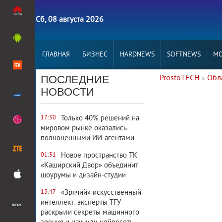
Сб, 08 августа 2026
ГЛАВНАЯ
БИЗНЕС
HARDNEWS
SOFTNEWS
MO
ПОСЛЕДНИЕ
ProstoTECH
Обл
»
3 455
0
НОВОСТИ
Только 40% решений на
17:30
мировом рынке оказались
полноценными ИИ-агентами
Новое пространство ТК
01:31
«Каширский Двор» объединит
шоурумы и дизайн-студии
«Зрячий» искусственный
15:47
интеллект: эксперты ТГУ
раскрыли секреты машинного