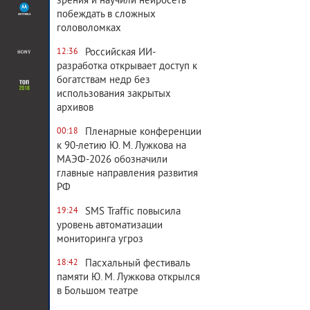
зрения и научили нейросеть
побеждать в сложных
головоломках
Российская ИИ-
12:36
разработка открывает доступ к
богатствам недр без
использования закрытых
архивов
Пленарные конференции
00:18
к 90-летию Ю. М. Лужкова на
МАЭФ-2026 обозначили
главные направления развития
РФ
SMS Traffic повысила
19:24
уровень автоматизации
мониторинга угроз
Пасхальный фестиваль
18:42
памяти Ю. М. Лужкова открылся
в Большом театре