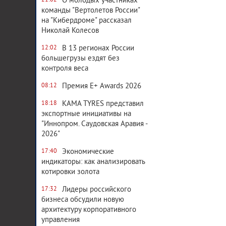
О молодых участниках
21:02
команды "Вертолетов России"
на "Кибердроме" рассказал
Николай Колесов
В 13 регионах России
12:02
большегрузы ездят без
контроля веса
Премия E+ Awards 2026
08:12
KAMA TYRES представил
18:18
экспортные инициативы на
"Иннопром. Саудовская Аравия -
2026"
Экономические
17:40
индикаторы: как анализировать
котировки золота
Лидеры российского
17:32
бизнеса обсудили новую
архитектуру корпоративного
управления