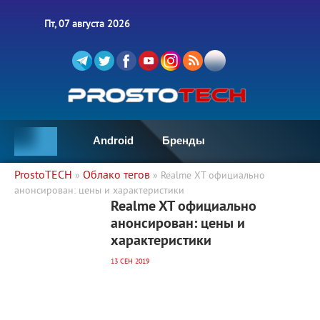
Пт, 07 августа 2026
Android
Бренды
ProstoTECH
Облако тегов
»
» Realme XT официально
анонсирован: цены и характеристики
3 588
0
Realme XT официально
анонсирован: цены и
характеристики
13 СЕН 2019