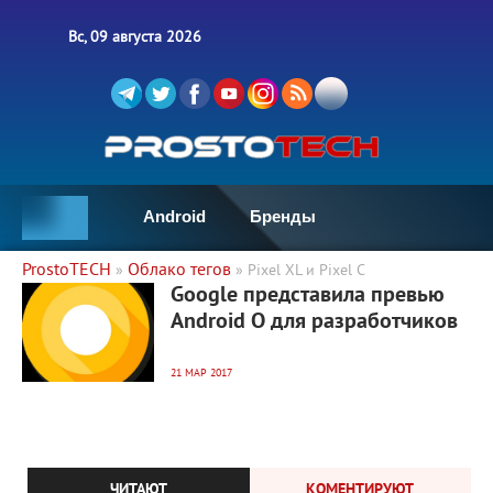
Вс, 09 августа 2026
Android
Бренды
ProstoTECH
Облако тегов
»
» Pixel XL и Pixel C
5 184
0
Google представила превью
Android O для разработчиков
21 МАР 2017
ЧИТАЮТ
КОМЕНТИРУЮТ