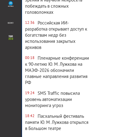
зрения и научили нейросеть
побеждать в сложных
головоломках
Российская ИИ-
12:36
разработка открывает доступ к
богатствам недр без
использования закрытых
архивов
Пленарные конференции
00:18
к 90-летию Ю. М. Лужкова на
МАЭФ-2026 обозначили
главные направления развития
РФ
SMS Traffic повысила
19:24
уровень автоматизации
мониторинга угроз
Пасхальный фестиваль
18:42
памяти Ю. М. Лужкова открылся
в Большом театре