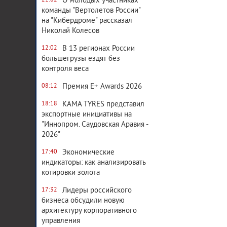
О молодых участниках
21:02
команды "Вертолетов России"
на "Кибердроме" рассказал
Николай Колесов
В 13 регионах России
12:02
большегрузы ездят без
контроля веса
Премия E+ Awards 2026
08:12
KAMA TYRES представил
18:18
экспортные инициативы на
"Иннопром. Саудовская Аравия -
2026"
Экономические
17:40
индикаторы: как анализировать
котировки золота
Лидеры российского
17:32
бизнеса обсудили новую
архитектуру корпоративного
управления