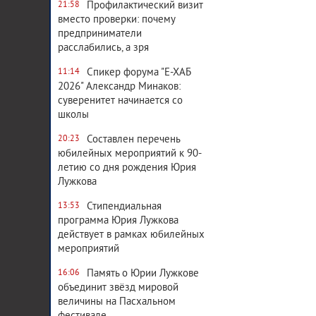
Профилактический визит
21:58
вместо проверки: почему
предприниматели
расслабились, а зря
Спикер форума "Е-ХАБ
11:14
2026" Александр Минаков:
суверенитет начинается со
школы
Составлен перечень
20:23
юбилейных мероприятий к 90-
летию со дня рождения Юрия
Лужкова
Стипендиальная
13:53
программа Юрия Лужкова
действует в рамках юбилейных
мероприятий
Память о Юрии Лужкове
16:06
объединит звёзд мировой
величины на Пасхальном