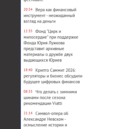
фестивале
Вера как финансовый
20:54
инструмент - неожиданный
взгляд на деньги
Фонд "Цирк и
12:35
милосердие" при поддержке
Фонда Юрия Лужкова
представит архивные
материалы о дружбе двух
выдающихся Юриев
Крипто Саммит 2026:
18:40
регуляторы и бизнес обсудили
будущее цифровых финансов
Что делать с зимними
08:33
шинами после сезона:
рекомендации Viatti
Символ-опера об
21:14
Александре Невском -
осмысление истории и