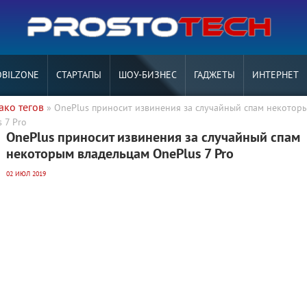
BILZONE
СТАРТАПЫ
ШОУ-БИЗНЕС
ГАДЖЕТЫ
ИНТЕРНЕТ
ако тегов
» OnePlus приносит извинения за случайный спам некотор
 7 Pro
OnePlus приносит извинения за случайный спам
некоторым владельцам OnePlus 7 Pro
02 ИЮЛ 2019