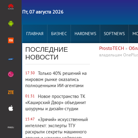
Пт, 07 августа 2026
ГЛАВНАЯ
БИЗНЕС
HARDNEWS
SOFTNEWS
MO
ПОСЛЕДНИЕ
ProstoTECH
Обл
»
владельцам OnePlus
НОВОСТИ
2 285
0
Только 40% решений на
17:30
мировом рынке оказались
полноценными ИИ-агентами
Новое пространство ТК
01:31
«Каширский Двор» объединит
шоурумы и дизайн-студии
«Зрячий» искусственный
15:47
интеллект: эксперты ТГУ
раскрыли секреты машинного