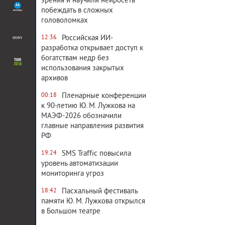
зрения и научили нейросеть
побеждать в сложных
головоломках
Российская ИИ-
12:36
разработка открывает доступ к
богатствам недр без
использования закрытых
архивов
Пленарные конференции
00:18
к 90-летию Ю. М. Лужкова на
МАЭФ-2026 обозначили
главные направления развития
РФ
SMS Traffic повысила
19:24
уровень автоматизации
мониторинга угроз
Пасхальный фестиваль
18:42
памяти Ю. М. Лужкова открылся
в Большом театре