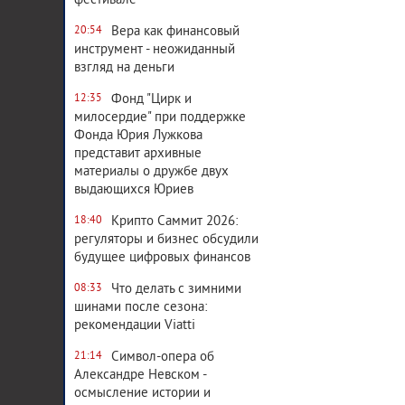
фестивале
Вера как финансовый
20:54
инструмент - неожиданный
взгляд на деньги
Фонд "Цирк и
12:35
милосердие" при поддержке
Фонда Юрия Лужкова
представит архивные
материалы о дружбе двух
выдающихся Юриев
Крипто Саммит 2026:
18:40
регуляторы и бизнес обсудили
будущее цифровых финансов
Что делать с зимними
08:33
шинами после сезона:
рекомендации Viatti
Символ-опера об
21:14
Александре Невском -
осмысление истории и