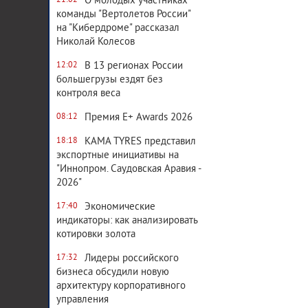
О молодых участниках
21:02
команды "Вертолетов России"
на "Кибердроме" рассказал
Николай Колесов
В 13 регионах России
12:02
большегрузы ездят без
контроля веса
Премия E+ Awards 2026
08:12
KAMA TYRES представил
18:18
экспортные инициативы на
"Иннопром. Саудовская Аравия -
2026"
Экономические
17:40
индикаторы: как анализировать
котировки золота
Лидеры российского
17:32
бизнеса обсудили новую
архитектуру корпоративного
управления