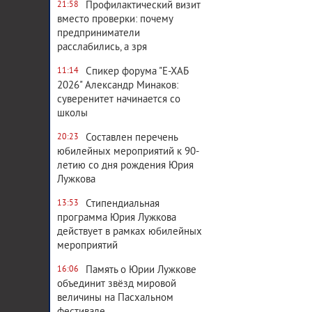
Профилактический визит
21:58
вместо проверки: почему
предприниматели
расслабились, а зря
Спикер форума "Е-ХАБ
11:14
2026" Александр Минаков:
суверенитет начинается со
школы
Составлен перечень
20:23
юбилейных мероприятий к 90-
летию со дня рождения Юрия
Лужкова
Стипендиальная
13:53
программа Юрия Лужкова
действует в рамках юбилейных
мероприятий
Память о Юрии Лужкове
16:06
объединит звёзд мировой
величины на Пасхальном