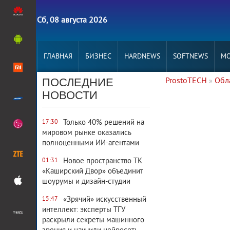
Сб, 08 августа 2026
ГЛАВНАЯ
БИЗНЕС
HARDNEWS
SOFTNEWS
MO
ПОСЛЕДНИЕ
ProstoTECH
Обл
»
3 632
0
НОВОСТИ
Только 40% решений на
17:30
мировом рынке оказались
полноценными ИИ-агентами
Новое пространство ТК
01:31
«Каширский Двор» объединит
шоурумы и дизайн-студии
«Зрячий» искусственный
15:47
интеллект: эксперты ТГУ
раскрыли секреты машинного