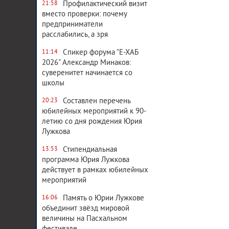
Профилактический визит
21:58
вместо проверки: почему
предприниматели
расслабились, а зря
Спикер форума "Е-ХАБ
11:14
2026" Александр Минаков:
суверенитет начинается со
школы
Составлен перечень
20:23
юбилейных мероприятий к 90-
летию со дня рождения Юрия
Лужкова
Стипендиальная
13:53
программа Юрия Лужкова
действует в рамках юбилейных
мероприятий
Память о Юрии Лужкове
16:06
объединит звёзд мировой
величины на Пасхальном