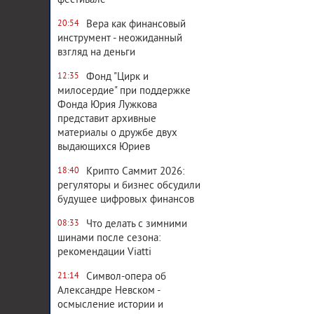
фестивале
Вера как финансовый
20:54
инструмент - неожиданный
взгляд на деньги
Фонд "Цирк и
12:35
милосердие" при поддержке
Фонда Юрия Лужкова
представит архивные
материалы о дружбе двух
выдающихся Юриев
Крипто Саммит 2026:
18:40
регуляторы и бизнес обсудили
будущее цифровых финансов
Что делать с зимними
08:33
шинами после сезона:
рекомендации Viatti
Символ-опера об
21:14
Александре Невском -
осмысление истории и