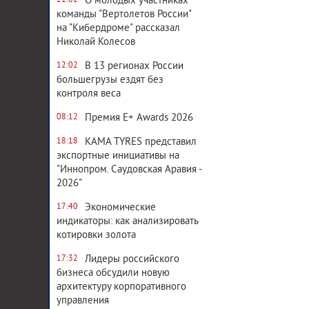
О молодых участниках
21:02
команды "Вертолетов России"
на "Кибердроме" рассказал
Николай Колесов
В 13 регионах России
12:02
большегрузы ездят без
контроля веса
Премия E+ Awards 2026
08:12
KAMA TYRES представил
18:18
экспортные инициативы на
"Иннопром. Саудовская Аравия -
2026"
Экономические
17:40
индикаторы: как анализировать
котировки золота
Лидеры российского
17:32
бизнеса обсудили новую
архитектуру корпоративного
управления