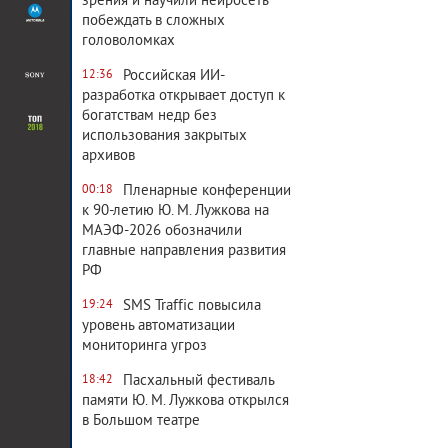
зрения и научили нейросеть
побеждать в сложных
головоломках
Российская ИИ-
12:36
разработка открывает доступ к
богатствам недр без
использования закрытых
архивов
Пленарные конференции
00:18
к 90-летию Ю. М. Лужкова на
МАЭФ-2026 обозначили
главные направления развития
РФ
SMS Traffic повысила
19:24
уровень автоматизации
мониторинга угроз
Пасхальный фестиваль
18:42
памяти Ю. М. Лужкова открылся
в Большом театре