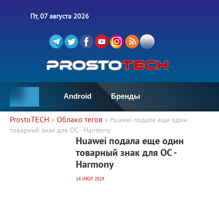
Пт, 07 августа 2026
Android
Бренды
ProstoTECH
Облако тегов
»
» Huawei подала еще один
товарный знак для ОС - Harmony
2 220
0
Huawei подала еще один
товарный знак для ОС -
Harmony
14 ИЮЛ 2019