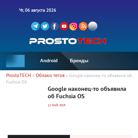
Чт, 06 августа 2026
Android
Бренды
ProstoTECH
Облако тегов
»
» Google наконец-то объявила об
Fuchsia OS
4 728
0
Google наконец-то объявила
об Fuchsia OS
12 МАЙ 2019