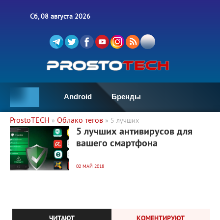
Сб, 08 августа 2026
Android
Бренды
ProstoTECH
Облако тегов
»
» 5 лучших
4 431
0
5 лучших антивирусов для
вашего смартфона
02 МАЙ 2018
ЧИТАЮТ
КОМЕНТИРУЮТ