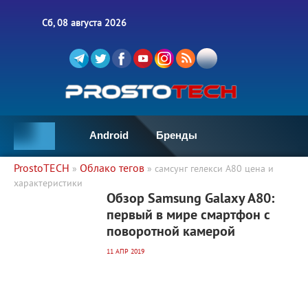
Сб, 08 августа 2026
Android
Бренды
ProstoTECH
Облако тегов
»
» самсунг гелекси A80 цена и
характеристики
5 581
0
Обзор Samsung Galaxy A80:
первый в мире смартфон с
поворотной камерой
11 АПР 2019