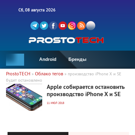
Сб, 08 августа 2026
Android
Бренды
ProstoTECH
Облако тегов
»
» производство iPhone X и SE
будет остановлено
4 279
0
Apple собирается остановить
производство iPhone X и SE
11 ИЮЛ 2018