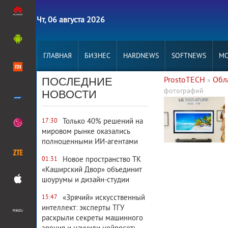
Чт, 06 августа 2026
ГЛАВНАЯ
БИЗНЕС
HARDNEWS
SOFTNEWS
MO
ПОСЛЕДНИЕ
ProstoTECH
Обл
»
фотографий
НОВОСТИ
5 311
0
Только 40% решений на
17:30
мировом рынке оказались
полноценными ИИ-агентами
Новое пространство ТК
01:31
«Каширский Двор» объединит
шоурумы и дизайн-студии
«Зрячий» искусственный
15:47
интеллект: эксперты ТГУ
раскрыли секреты машинного