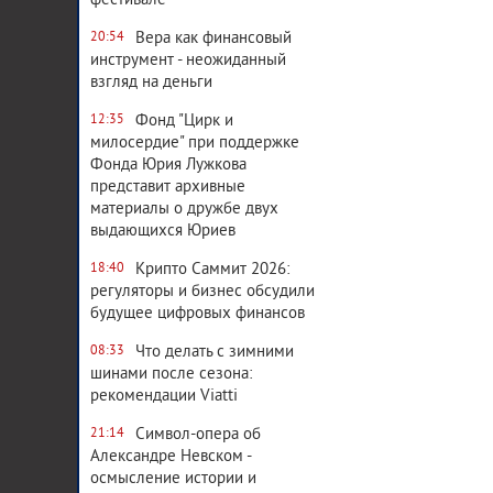
фестивале
Вера как финансовый
20:54
инструмент - неожиданный
взгляд на деньги
Фонд "Цирк и
12:35
милосердие" при поддержке
Фонда Юрия Лужкова
представит архивные
материалы о дружбе двух
выдающихся Юриев
Крипто Саммит 2026:
18:40
регуляторы и бизнес обсудили
будущее цифровых финансов
Что делать с зимними
08:33
шинами после сезона:
рекомендации Viatti
Символ-опера об
21:14
Александре Невском -
осмысление истории и