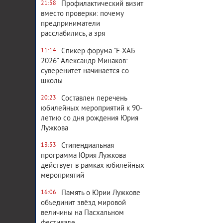
Профилактический визит
21:58
вместо проверки: почему
предприниматели
расслабились, а зря
Спикер форума "Е-ХАБ
11:14
2026" Александр Минаков:
суверенитет начинается со
школы
Составлен перечень
20:23
юбилейных мероприятий к 90-
летию со дня рождения Юрия
Лужкова
Стипендиальная
13:53
программа Юрия Лужкова
действует в рамках юбилейных
мероприятий
Память о Юрии Лужкове
16:06
объединит звёзд мировой
величины на Пасхальном