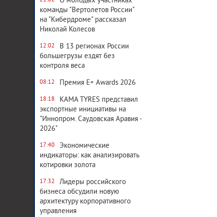
О молодых участниках
21:02
команды "Вертолетов России"
на "Кибердроме" рассказал
Николай Колесов
В 13 регионах России
12:02
большегрузы ездят без
контроля веса
Премия E+ Awards 2026
08:12
KAMA TYRES представил
18:18
экспортные инициативы на
"Иннопром. Саудовская Аравия -
2026"
Экономические
17:40
индикаторы: как анализировать
котировки золота
Лидеры российского
17:32
бизнеса обсудили новую
архитектуру корпоративного
управления