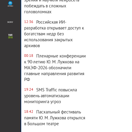
зрения и научили нейросеть
побеждать в сложных
головоломках
Российская ИИ-
12:36
разработка открывает доступ к
богатствам недр без
использования закрытых
архивов
Пленарные конференции
00:18
к 90-летию Ю. М. Лужкова на
МАЭФ-2026 обозначили
главные направления развития
РФ
SMS Traffic повысила
19:24
уровень автоматизации
мониторинга угроз
Пасхальный фестиваль
18:42
памяти Ю. М. Лужкова открылся
в Большом театре