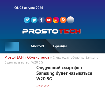
Сб, 08 августа 2026
Android
Бренды
ProstoTECH
Облако тегов
»
» Следующая оболочка Samsung
будет называться W20 5G
3 560
0
Следующий смартфон
Samsung будет называться
W20 5G
17 СЕН 2019