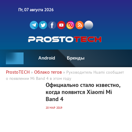
Пт, 07 августа 2026
Android
Бренды
ProstoTECH
Облако тегов
»
» Руководитель Huami сообщает
о появлении Mi Band 4 в этом году
4 201
0
Официально стало известно,
когда появится Xiaomi Mi
Band 4
20 МАР 2019