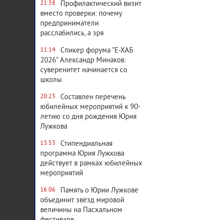
Профилактический визит
21:58
вместо проверки: почему
предприниматели
расслабились, а зря
Спикер форума "Е-ХАБ
11:14
2026" Александр Минаков:
суверенитет начинается со
школы
Составлен перечень
20:23
юбилейных мероприятий к 90-
летию со дня рождения Юрия
Лужкова
Стипендиальная
13:53
программа Юрия Лужкова
действует в рамках юбилейных
мероприятий
Память о Юрии Лужкове
16:06
объединит звёзд мировой
величины на Пасхальном