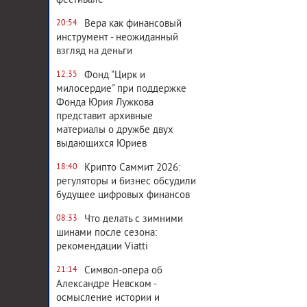
фестивале
Вера как финансовый
20:54
инструмент - неожиданный
взгляд на деньги
Фонд "Цирк и
12:35
милосердие" при поддержке
Фонда Юрия Лужкова
представит архивные
материалы о дружбе двух
выдающихся Юриев
Крипто Саммит 2026:
18:40
регуляторы и бизнес обсудили
будущее цифровых финансов
Что делать с зимними
08:33
шинами после сезона:
рекомендации Viatti
Символ-опера об
21:14
Александре Невском -
осмысление истории и