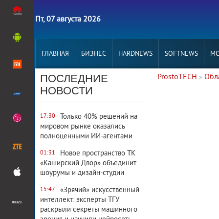
Пт, 07 августа 2026
ГЛАВНАЯ
БИЗНЕС
HARDNEWS
SOFTNEWS
MO
ПОСЛЕДНИЕ
ProstoTECH
Обл
»
2 573
0
НОВОСТИ
Только 40% решений на
17:30
мировом рынке оказались
полноценными ИИ-агентами
Новое пространство ТК
01:31
«Каширский Двор» объединит
шоурумы и дизайн-студии
«Зрячий» искусственный
15:47
интеллект: эксперты ТГУ
раскрыли секреты машинного