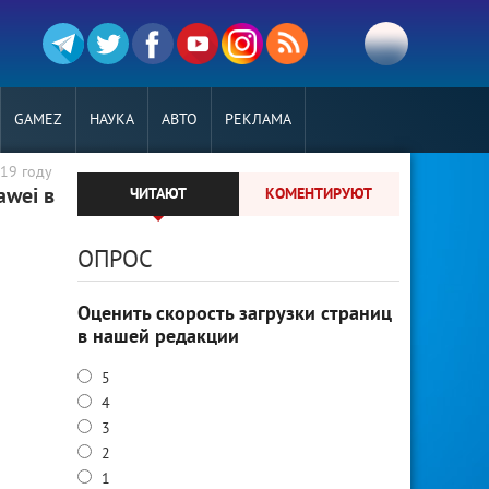
GAMEZ
НАУКА
АВТО
РЕКЛАМА
19 году
awei в
ЧИТАЮТ
КОМЕНТИРУЮТ
ОПРОС
Оценить скорость загрузки страниц
в нашей редакции
5
4
3
2
1