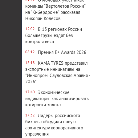
О молодых участниках
21:02
команды "Вертолетов России"
на "Кибердроме" рассказал
Николай Колесов
В 13 регионах России
12:02
большегрузы ездят без
контроля веса
Премия E+ Awards 2026
08:12
KAMA TYRES представил
18:18
экспортные инициативы на
"Иннопром. Саудовская Аравия -
2026"
Экономические
17:40
индикаторы: как анализировать
котировки золота
Лидеры российского
17:32
бизнеса обсудили новую
архитектуру корпоративного
управления