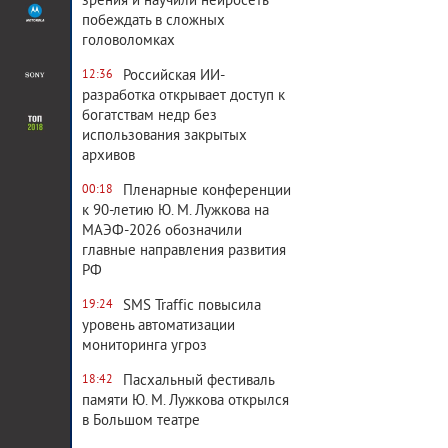
зрения и научили нейросеть
побеждать в сложных
головоломках
Российская ИИ-
12:36
разработка открывает доступ к
богатствам недр без
использования закрытых
архивов
Пленарные конференции
00:18
к 90-летию Ю. М. Лужкова на
МАЭФ-2026 обозначили
главные направления развития
РФ
SMS Traffic повысила
19:24
уровень автоматизации
мониторинга угроз
Пасхальный фестиваль
18:42
памяти Ю. М. Лужкова открылся
в Большом театре