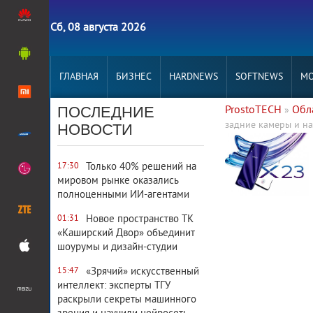
Сб, 08 августа 2026
ГЛАВНАЯ
БИЗНЕС
HARDNEWS
SOFTNEWS
MO
ПОСЛЕДНИЕ
ProstoTECH
Обл
»
задние камеры и на
НОВОСТИ
3 959
0
Только 40% решений на
17:30
мировом рынке оказались
полноценными ИИ-агентами
Новое пространство ТК
01:31
«Каширский Двор» объединит
шоурумы и дизайн-студии
«Зрячий» искусственный
15:47
интеллект: эксперты ТГУ
раскрыли секреты машинного