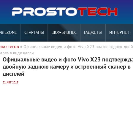
BILZONE
СТАРТАПЫ
ШОУ-БИЗНЕС
ГАДЖЕТЫ
ИНТЕРНЕТ
ако тегов
» Официальные видео и фото Vivo X23 подтверждают дво
дрез в виде капли
Официальные видео и фото Vivo X23 подтвержд
двойную заднюю камеру и встроенный сканер в
дисплей
22 АВГ 2018