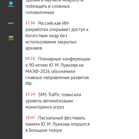
зрения и научили нейросеть
побеждать в сложных
головоломках
Российская ИИ-
12:36
разработка открывает доступ к
богатствам недр без
использования закрытых
архивов
Пленарные конференции
00:18
к 90-летию Ю. М. Лужкова на
МАЭФ-2026 обозначили
главные направления развития
РФ
SMS Traffic повысила
19:24
уровень автоматизации
мониторинга угроз
Пасхальный фестиваль
18:42
памяти Ю. М. Лужкова открылся
в Большом театре