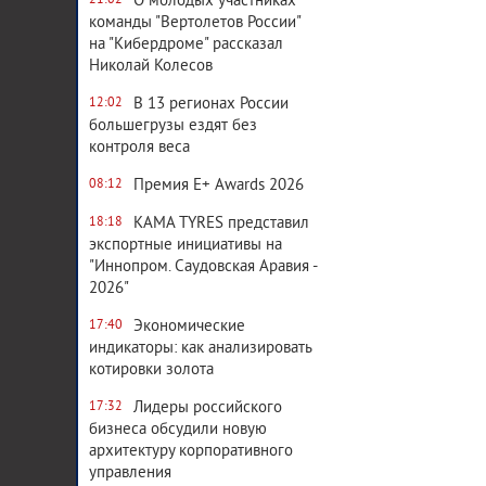
О молодых участниках
21:02
команды "Вертолетов России"
на "Кибердроме" рассказал
Николай Колесов
В 13 регионах России
12:02
большегрузы ездят без
контроля веса
Премия E+ Awards 2026
08:12
KAMA TYRES представил
18:18
экспортные инициативы на
"Иннопром. Саудовская Аравия -
2026"
Экономические
17:40
индикаторы: как анализировать
котировки золота
Лидеры российского
17:32
бизнеса обсудили новую
архитектуру корпоративного
управления