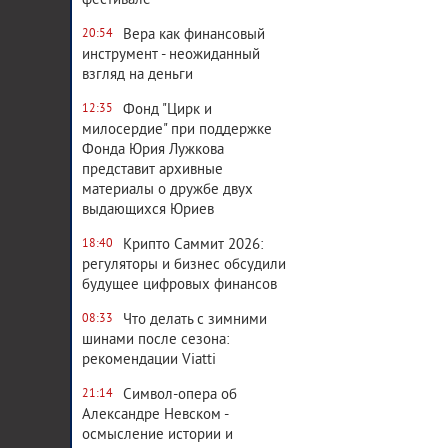
фестивале
Вера как финансовый
20:54
инструмент - неожиданный
взгляд на деньги
Фонд "Цирк и
12:35
милосердие" при поддержке
Фонда Юрия Лужкова
представит архивные
материалы о дружбе двух
выдающихся Юриев
Крипто Саммит 2026:
18:40
регуляторы и бизнес обсудили
будущее цифровых финансов
Что делать с зимними
08:33
шинами после сезона:
рекомендации Viatti
Символ-опера об
21:14
Александре Невском -
осмысление истории и