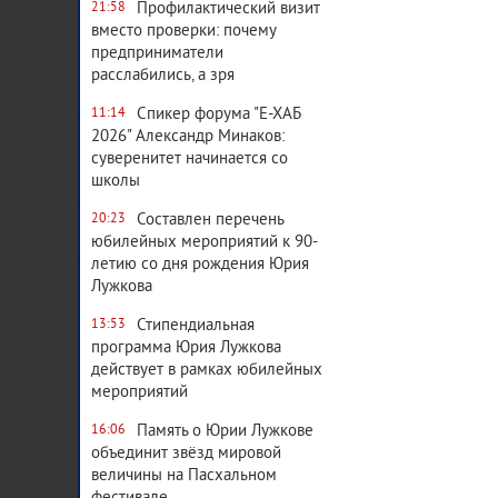
Профилактический визит
21:58
вместо проверки: почему
предприниматели
расслабились, а зря
Спикер форума "Е-ХАБ
11:14
2026" Александр Минаков:
суверенитет начинается со
школы
Составлен перечень
20:23
юбилейных мероприятий к 90-
летию со дня рождения Юрия
Лужкова
Стипендиальная
13:53
программа Юрия Лужкова
действует в рамках юбилейных
мероприятий
Память о Юрии Лужкове
16:06
объединит звёзд мировой
величины на Пасхальном