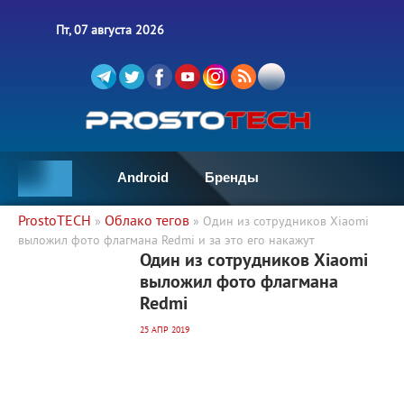
Пт, 07 августа 2026
Android
Бренды
ProstoTECH
Облако тегов
»
» Один из сотрудников Xiaomi
выложил фото флагмана Redmi и за это его накажут
3 497
0
Один из сотрудников Xiaomi
выложил фото флагмана
Redmi
25 АПР 2019