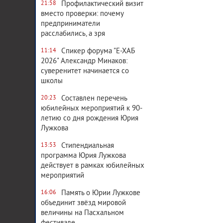
Профилактический визит
21:58
вместо проверки: почему
предприниматели
расслабились, а зря
Спикер форума "Е-ХАБ
11:14
2026" Александр Минаков:
суверенитет начинается со
школы
Составлен перечень
20:23
юбилейных мероприятий к 90-
летию со дня рождения Юрия
Лужкова
Стипендиальная
13:53
программа Юрия Лужкова
действует в рамках юбилейных
мероприятий
Память о Юрии Лужкове
16:06
объединит звёзд мировой
величины на Пасхальном