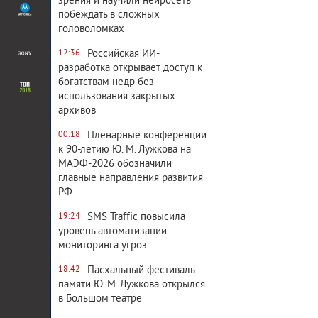
зрения и научили нейросеть
побеждать в сложных
головоломках
Российская ИИ-
12:36
разработка открывает доступ к
богатствам недр без
использования закрытых
архивов
Пленарные конференции
00:18
к 90-летию Ю. М. Лужкова на
МАЭФ-2026 обозначили
главные направления развития
РФ
SMS Traffic повысила
19:24
уровень автоматизации
мониторинга угроз
Пасхальный фестиваль
18:42
памяти Ю. М. Лужкова открылся
в Большом театре