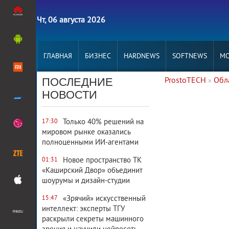
Чт, 06 августа 2026
ГЛАВНАЯ
БИЗНЕС
HARDNEWS
SOFTNEWS
MO
ПОСЛЕДНИЕ
ProstoTECH
Обл
»
2 925
0
НОВОСТИ
Только 40% решений на
17:30
мировом рынке оказались
полноценными ИИ-агентами
Новое пространство ТК
01:31
«Каширский Двор» объединит
шоурумы и дизайн-студии
«Зрячий» искусственный
15:47
интеллект: эксперты ТГУ
раскрыли секреты машинного