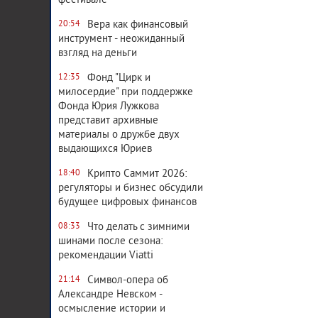
фестивале
Вера как финансовый
20:54
инструмент - неожиданный
взгляд на деньги
Фонд "Цирк и
12:35
милосердие" при поддержке
Фонда Юрия Лужкова
представит архивные
материалы о дружбе двух
выдающихся Юриев
Крипто Саммит 2026:
18:40
регуляторы и бизнес обсудили
будущее цифровых финансов
Что делать с зимними
08:33
шинами после сезона:
рекомендации Viatti
Символ-опера об
21:14
Александре Невском -
осмысление истории и