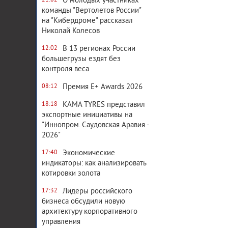
О молодых участниках
21:02
команды "Вертолетов России"
на "Кибердроме" рассказал
Николай Колесов
В 13 регионах России
12:02
большегрузы ездят без
контроля веса
Премия E+ Awards 2026
08:12
KAMA TYRES представил
18:18
экспортные инициативы на
"Иннопром. Саудовская Аравия -
2026"
Экономические
17:40
индикаторы: как анализировать
котировки золота
Лидеры российского
17:32
бизнеса обсудили новую
архитектуру корпоративного
управления