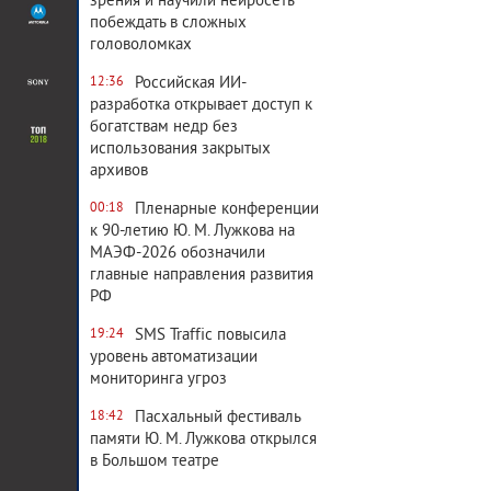
зрения и научили нейросеть
побеждать в сложных
головоломках
Российская ИИ-
12:36
разработка открывает доступ к
богатствам недр без
использования закрытых
архивов
Пленарные конференции
00:18
к 90-летию Ю. М. Лужкова на
МАЭФ-2026 обозначили
главные направления развития
РФ
SMS Traffic повысила
19:24
уровень автоматизации
мониторинга угроз
Пасхальный фестиваль
18:42
памяти Ю. М. Лужкова открылся
в Большом театре