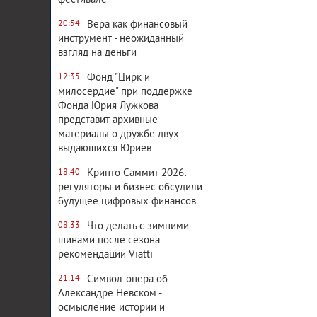
фестивале
Вера как финансовый
20:54
инструмент - неожиданный
взгляд на деньги
Фонд "Цирк и
12:35
милосердие" при поддержке
Фонда Юрия Лужкова
представит архивные
материалы о дружбе двух
выдающихся Юриев
Крипто Саммит 2026:
18:40
регуляторы и бизнес обсудили
будущее цифровых финансов
Что делать с зимними
08:33
шинами после сезона:
рекомендации Viatti
Символ-опера об
21:14
Александре Невском -
осмысление истории и