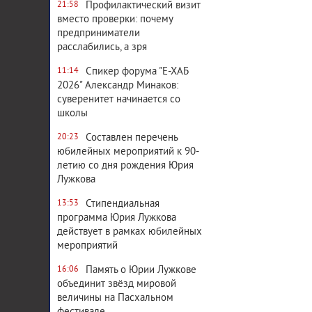
Профилактический визит
21:58
вместо проверки: почему
предприниматели
расслабились, а зря
Спикер форума "Е-ХАБ
11:14
2026" Александр Минаков:
суверенитет начинается со
школы
Составлен перечень
20:23
юбилейных мероприятий к 90-
летию со дня рождения Юрия
Лужкова
Стипендиальная
13:53
программа Юрия Лужкова
действует в рамках юбилейных
мероприятий
Память о Юрии Лужкове
16:06
объединит звёзд мировой
величины на Пасхальном