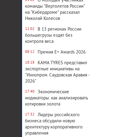
О молодых участниках
21:02
команды "Вертолетов России"
на "Кибердроме" рассказал
Николай Колесов
В 13 регионах России
12:02
большегрузы ездят без
контроля веса
Премия E+ Awards 2026
08:12
KAMA TYRES представил
18:18
экспортные инициативы на
"Иннопром. Саудовская Аравия -
2026"
Экономические
17:40
индикаторы: как анализировать
котировки золота
Лидеры российского
17:32
бизнеса обсудили новую
архитектуру корпоративного
управления