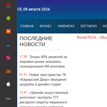
Сб, 08 августа 2026
ГЛАВНАЯ
БИЗНЕС
HARDNEWS
SOFTNEWS
MO
ПОСЛЕДНИЕ
ProstoTECH
Обл
»
10 358
0
НОВОСТИ
Только 40% решений на
17:30
мировом рынке оказались
полноценными ИИ-агентами
Новое пространство ТК
01:31
«Каширский Двор» объединит
шоурумы и дизайн-студии
«Зрячий» искусственный
15:47
интеллект: эксперты ТГУ
раскрыли секреты машинного