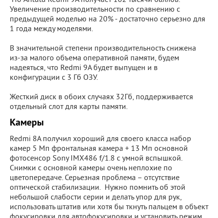
По Antutu Redmi 9A получает 102 тысячи баллов.
Увеличение производительности по сравнению с
предыдущей моделью на 20% - достаточно серьезно для
1 года между моделями.
В значительной степени производительность снижена
из-за малого объема оперативной памяти, будем
надеяться, что Redmi 9A будет выпущен и в
конфигурации с 3 Гб ОЗУ.
Жесткий диск в обоих случаях 32Гб, поддерживается
отдельный слот для карты памяти.
Камеры
Redmi 8A получил хороший для своего класса набор
камер 5 Мп фронтальная камера + 13 Мп основной
фотосенсор Sony IMX486 f/1.8 с умной вспышкой.
Снимки с основной камеры очень неплохие по
цветопередаче. Серьезная проблема – отсутствие
оптической стабилизации. Нужно помнить об этой
небольшой слабости серии и делать упор для рук,
использовать штатив или хотя бы ткнуть пальцем в объект
фокусировки для автофокусировки и установить режим