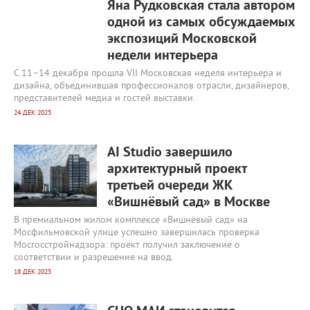
Яна Рудковская стала автором
одной из самых обсуждаемых
экспозиций Московской
недели интерьера
С 11–14 декабря прошла VII Московская неделя интерьера и
дизайна, объединившая профессионалов отрасли, дизайнеров,
представителей медиа и гостей выставки.
24 ДЕК 2025
17 418
0
AI Studio завершило
архитектурный проект
третьей очереди ЖК
«Вишнёвый сад» в Москве
В премиальном жилом комплексе «Вишнёвый сад» на
Мосфильмовской улице успешно завершилась проверка
Мосгосстройнадзора: проект получил заключение о
соответствии и разрешение на ввод.
18 ДЕК 2025
16 509
0