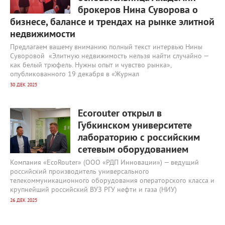
брокеров Нина Суворова о
бизнесе, балансе и трендах на рынке элитной
недвижимости
Предлагаем вашему вниманию полный текст интервью Нины
Суворовой «Элитную недвижимость нельзя найти случайно —
как белый трюфель. Нужны опыт и чувство рынка»,
опубликованного 19 декабря в «Журнал
30 ДЕК 2025
16 929
0
Ecorouter открыл в
Губкинском университете
лабораторию с российским
сетевым оборудованием
Компания «EcoRouter» (ООО «РДП Инновации») — ведущий
российский производитель универсального
телекоммуникационного оборудования операторского класса и
крупнейший российский ВУЗ РГУ нефти и газа (НИУ)
26 ДЕК 2025
17 242
0