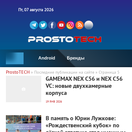
Пт, 07 августа 2026
Android
Бренды
ProstoTECH
» Последние публикации на сайте » Страница 5
20 765
0
GAMEMAX NEX C56 и NEX C56
VC: новые двухкамерные
корпуса
19 ЯНВ 2026
18 187
0
В память о Юрии Лужкове:
«Рождественский кубок» по