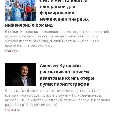
СНО МАИ становится
площадкой для
формирования
междисциплинарных
инженерных команд
В стенах Московского авиационного института, среди чертежей,
формул и лётных тренажёров, живёт особая энергия. Это
энергия первого открытия, смелой гипотезы и желания не
просто изучать технологии, а
17 ДЕК 2025
45 492
0
Алексей Кузовкин
рассказывает, почему
квантовые компьютеры
пугают криптографов
Очень может быть, что квантовые компьютеры совсем скоро
все-таки можно будет потрогать руками. По крайней мере,
основанные на квантовых алгоритмах языки программирования
разрабатываются уже не первый
15 ДЕК 2025