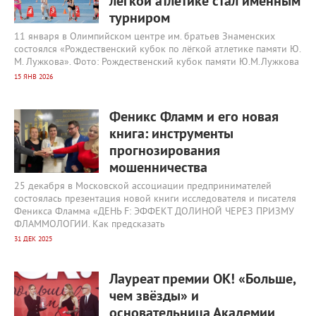
лёгкой атлетике стал именным
турниром
11 января в Олимпийском центре им. братьев Знаменских
состоялся «Рождественский кубок по лёгкой атлетике памяти Ю.
М. Лужкова». Фото: Рождественский кубок памяти Ю.М.Лужкова
15 ЯНВ 2026
16 215
0
Феникс Фламм и его новая
книга: инструменты
прогнозирования
мошенничества
25 декабря в Московской ассоциации предпринимателей
состоялась презентация новой книги исследователя и писателя
Феникса Фламма «ДЕНЬ F: ЭФФЕКТ ДОЛИНОЙ ЧЕРЕЗ ПРИЗМУ
ФЛАММОЛОГИИ. Как предсказать
31 ДЕК 2025
16 599
0
Лауреат премии ОК! «Больше,
чем звёзды» и
основательница Академии