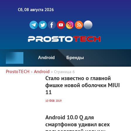
Сб, 08 августа 2026
Android
Бренды
ProstoTECH
Android
»
» Страница 6
4 780
0
Стало известно о главной
фишке новой оболочки MIUI
11
10 ФЕВ 2019
7 253
0
Android 10.0 Q для
смартфонов удивил всех