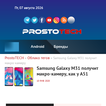
Пт, 07 августа 2026
Android
Бренды
ProstoTECH
Облако тегов
»
» Samsung Galaxy M31 получит
макро-камеру
2 980
0
Samsung Galaxy M31 получит
макро-камеру, как у A51
10 ЯНВ 2020