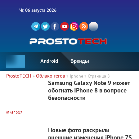
Чт, 06 августа 2026
Android
Бренды
ProstoTECH
Облако тегов
»
» Iphone » Страница 8
13 902
0
Samsung Galaxy Note 9 может
обогнать IPhone 8 в вопросе
безопасности
07 АВГ 2017
5 982
0
Новые фото раскрыли
внешние изменения iPhone 7S