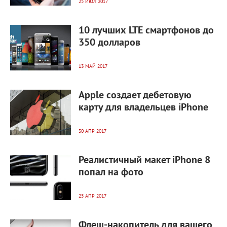
25 ИЮЛ 2017
19 697
0
10 лучших LTE смартфонов до
350 долларов
13 МАЙ 2017
6 156
0
Apple создает дебетовую
карту для владельцев iPhone
30 АПР 2017
4 964
0
Реалистичный макет iPhone 8
попал на фото
25 АПР 2017
6 708
0
Флеш-накопитель для вашего