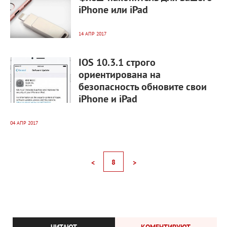
iPhone или iPad
14 АПР 2017
4 621
0
IOS 10.3.1 строго
ориентирована на
безопасность обновите свои
iPhone и iPad
04 АПР 2017
8
<
>