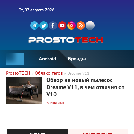
Пт, 07 августа 2026
Android
Бренды
ProstoTECH
Облако тегов
»
» Dreame V11
3 311
0
Обзор на новый пылесос
Dreame V11, в чем отличия от
V10
22 ИЮЛ 2020