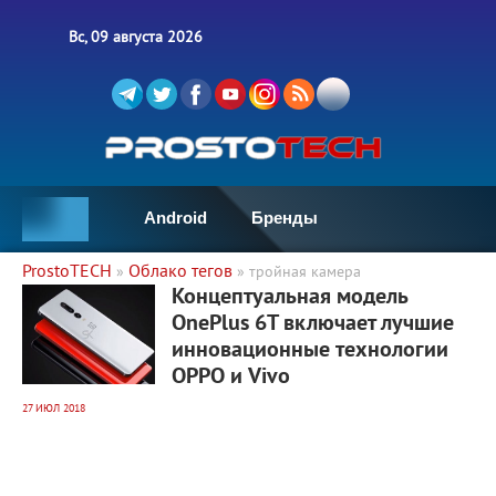
Вс, 09 августа 2026
Android
Бренды
ProstoTECH
Облако тегов
»
» тройная камера
4 036
0
Концептуальная модель
OnePlus 6T включает лучшие
инновационные технологии
OPPO и Vivo
27 ИЮЛ 2018