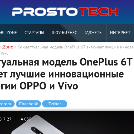
BILZONE
СТАРТАПЫ
ШОУ-БИЗНЕС
ГАДЖЕТЫ
ИНТЕРНЕТ
ilZone
» Концептуальная модель OnePlus 6T включает лучшие иннов
 Vivo
уальная модель OnePlus 6T
ет лучшие инновационные
гии OPPO и Vivo
8-7-27
4 035