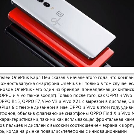
елей OnePlus Карл Пей сказал в начале этого года, что компа
ожность запуска смартфона OnePlus 6T только в том случае, ес
 новое. OnePlus - это один из брендов, принадлежащих китайс
(OPPO и Vivo также входят). Только после того, как OPPO и Vivo
OPPO R15, OPPO F7, Vivo V9 и Vivo X21 с вырезом в дисплее, O
Plus 6 с тем же дизайном в мае. OPPO и Vivo в этом году удив
тфонов, объявив флагманские смартфоны OPPO Find X и Vivo 
арактеристиками, такими как всплывающая фронтальная каме
ов пальцев и дисплей с высоким соотношением экрана к корпу
ерь, когда на рынке появились телефоны с инновационными