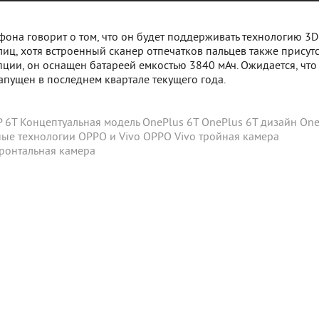
она говорит о том, что он будет поддерживать технологию 3D
иц, хотя встроенный сканер отпечатков пальцев также присутст
ции, он оснащен батареей емкостью 3840 мАч. Ожидается, что
апущен в последнем квартале текущего года.
 6T
Концептуальная модель OnePlus 6T
OnePlus 6T
дизайн One
ые технологии OPPO и Vivo
OPPO
Vivo
тройная камера
ронтальная камера