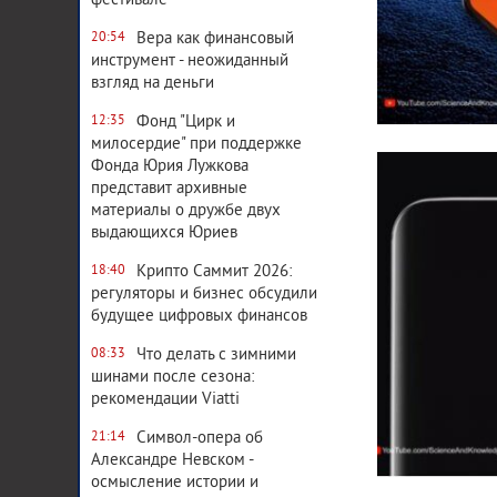
фестивале
Вера как финансовый
20:54
инструмент - неожиданный
взгляд на деньги
Фонд "Цирк и
12:35
милосердие" при поддержке
Фонда Юрия Лужкова
представит архивные
материалы о дружбе двух
выдающихся Юриев
Крипто Саммит 2026:
18:40
регуляторы и бизнес обсудили
будущее цифровых финансов
Что делать с зимними
08:33
шинами после сезона:
рекомендации Viatti
Символ-опера об
21:14
Александре Невском -
осмысление истории и