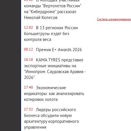
О молодых участниках
21:02
команды "Вертолетов России"
на "Кибердроме" рассказал
Николай Колесов
Система комментирования
В 13 регионах России
12:02
большегрузы ездят без
контроля веса
Премия E+ Awards 2026
08:12
KAMA TYRES представил
18:18
экспортные инициативы на
"Иннопром. Саудовская Аравия -
2026"
Экономические
17:40
индикаторы: как анализировать
котировки золота
Лидеры российского
17:32
бизнеса обсудили новую
архитектуру корпоративного
управления