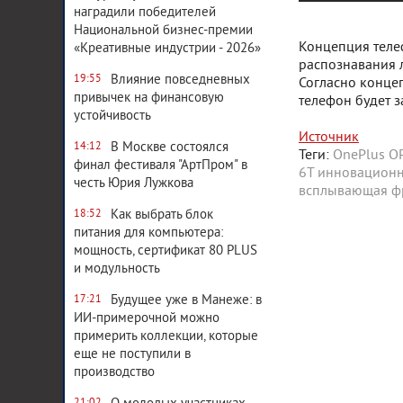
наградили победителей
Национальной бизнес-премии
Концепция телеф
«Креативные индустрии - 2026»
распознавания л
Влияние повседневных
19:55
Согласно концеп
привычек на финансовую
телефон будет з
устойчивость
Источник
В Москве состоялся
14:12
Теги:
OnePlus
ОР
финал фестиваля "АртПром" в
6T
инновационн
честь Юрия Лужкова
всплывающая ф
Как выбрать блок
18:52
питания для компьютера:
мощность, сертификат 80 PLUS
и модульность
Будущее уже в Манеже: в
17:21
ИИ-примерочной можно
примерить коллекции, которые
еще не поступили в
производство