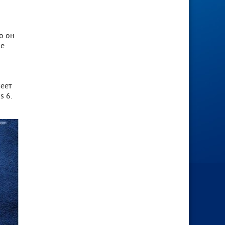
о он
ое
еет
s 6.