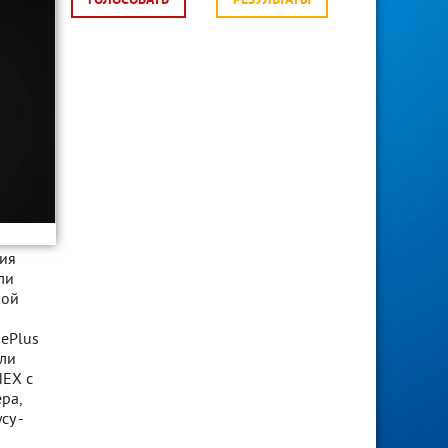
ГОЛОСОВАТЬ
РЕЗУЛЬТАТЫ
ния
ли
кой
nePlus
или
NEX с
ра,
су -