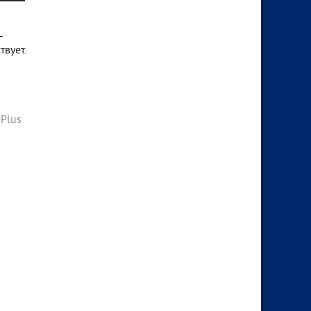
-
вует.
Plus