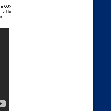
ты ОЗУ
 ГБ. На
ей