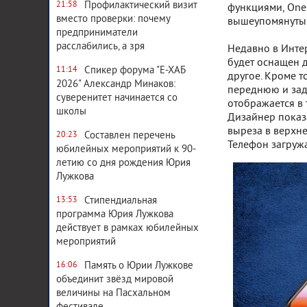
Профилактический визит
21:58
функциями, OneP
вместо проверки: почему
вышеупомянуты
предприниматели
расслабились, а зря
Недавно в Интер
будет оснащен 
Спикер форума "Е-ХАБ
11:14
другое. Кроме т
2026" Александр Минаков:
переднюю и зад
суверенитет начинается со
отображается в 
школы
Дизайнер показ
выреза в верхне
Составлен перечень
20:23
Телефон загружа
юбилейных мероприятий к 90-
летию со дня рождения Юрия
Лужкова
Стипендиальная
13:53
программа Юрия Лужкова
действует в рамках юбилейных
мероприятий
Память о Юрии Лужкове
16:06
объединит звёзд мировой
величины на Пасхальном