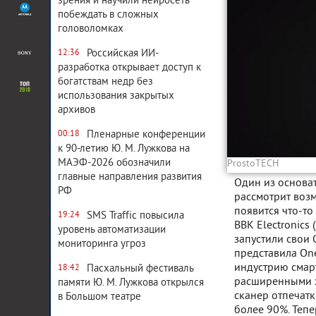
зрения и научили нейросеть
побеждать в сложных
головоломках
Российская ИИ-
12:36
разработка открывает доступ к
богатствам недр без
использования закрытых
архивов
Пленарные конференции
00:18
к 90-летию Ю. М. Лужкова на
МАЭФ-2026 обозначили
ProstoTECH
главные направления развития
Один из основат
РФ
рассмотрит возм
появится что-то
SMS Traffic повысила
19:24
BBK Electronics 
уровень автоматизации
запустили свои 
мониторинга угроз
представила One
индустрию смар
Пасхальный фестиваль
18:42
расширенными х
памяти Ю. М. Лужкова открылся
сканер отпечатк
в Большом театре
более 90%. Теп