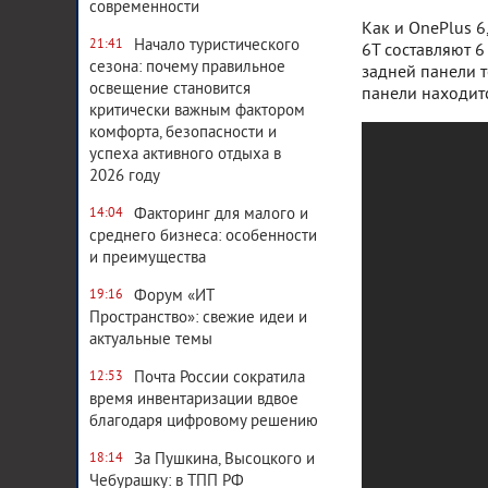
современности
Как и OnePlus 6
Начало туристического
21:41
6T составляют 6 
сезона: почему правильное
задней панели 
освещение становится
панели находит
критически важным фактором
комфорта, безопасности и
успеха активного отдыха в
2026 году
Факторинг для малого и
14:04
среднего бизнеса: особенности
и преимущества
Форум «ИТ
19:16
Пространство»: свежие идеи и
актуальные темы
Почта России сократила
12:53
время инвентаризации вдвое
благодаря цифровому решению
За Пушкина, Высоцкого и
18:14
Чебурашку: в ТПП РФ