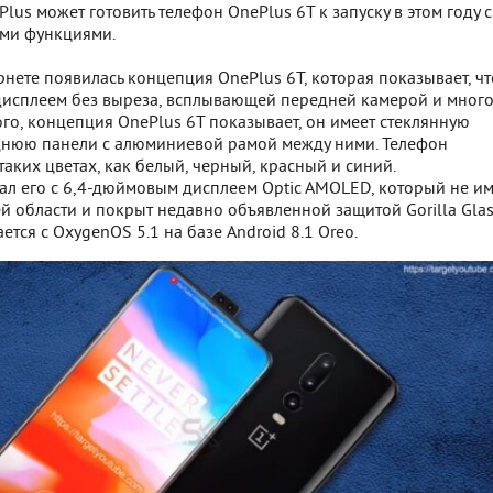
lus может готовить телефон OnePlus 6T к запуску в этом году с
ми функциями.
нете появилась концепция OnePlus 6T, которая показывает, чт
дисплеем без выреза, всплывающей передней камерой и мног
ого, концепция OnePlus 6T показывает, он имеет стеклянную
нюю панели с алюминиевой рамой между ними. Телефон
таких цветах, как белый, черный, красный и синий.
ал его с 6,4-дюймовым дисплеем Optic AMOLED, который не им
й области и покрыт недавно объявленной защитой Gorilla Glas
ется с OxygenOS 5.1 на базе Android 8.1 Oreo.