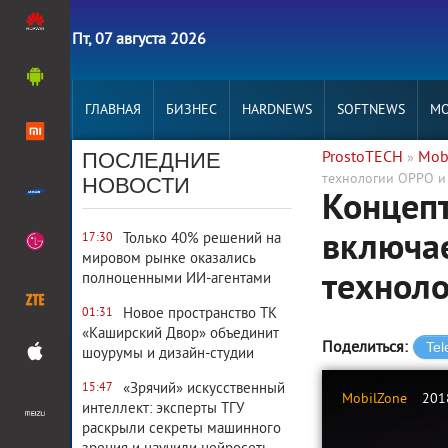
Пт, 07 августа 2026
ГЛАВНАЯ
БИЗНЕС
HARDNEWS
SOFTNEWS
MO
ПОСЛЕДНИЕ
ProstoTECH
Mob
»
технологии OPPO и
НОВОСТИ
Концепт
включа
Только 40% решений на
17:30
мировом рынке оказались
техноло
полноценными ИИ-агентами
Новое пространство ТК
01:31
«Каширский Двор» объединит
Поделиться:
шоурумы и дизайн-студии
«Зрячий» искусственный
15:47
MobilZone
201
интеллект: эксперты ТГУ
раскрыли секреты машинного