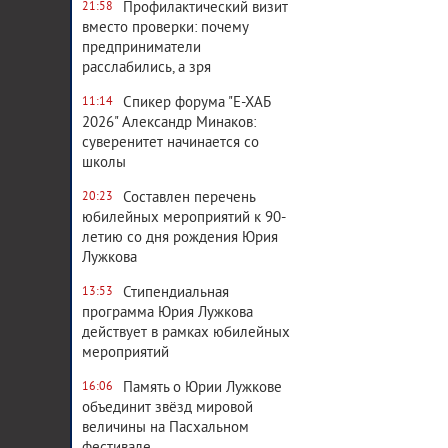
Профилактический визит
21:58
вместо проверки: почему
предприниматели
расслабились, а зря
Спикер форума "Е-ХАБ
11:14
2026" Александр Минаков:
суверенитет начинается со
школы
Составлен перечень
20:23
юбилейных мероприятий к 90-
летию со дня рождения Юрия
Лужкова
Стипендиальная
13:53
программа Юрия Лужкова
действует в рамках юбилейных
мероприятий
Память о Юрии Лужкове
16:06
объединит звёзд мировой
величины на Пасхальном