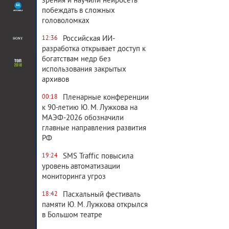
зрения и научили нейросеть
побеждать в сложных
головоломках
Российская ИИ-
12:36
разработка открывает доступ к
богатствам недр без
использования закрытых
архивов
Пленарные конференции
00:18
к 90-летию Ю. М. Лужкова на
МАЭФ-2026 обозначили
главные направления развития
РФ
SMS Traffic повысила
19:24
уровень автоматизации
мониторинга угроз
Пасхальный фестиваль
18:42
памяти Ю. М. Лужкова открылся
в Большом театре