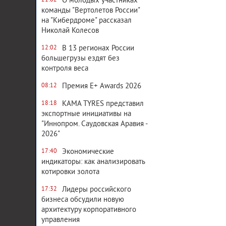
О молодых участниках
21:02
команды "Вертолетов России"
на "Кибердроме" рассказал
Николай Колесов
В 13 регионах России
12:02
большегрузы ездят без
контроля веса
Премия E+ Awards 2026
08:12
KAMA TYRES представил
18:18
экспортные инициативы на
"Иннопром. Саудовская Аравия -
2026"
Экономические
17:40
индикаторы: как анализировать
котировки золота
Лидеры российского
17:32
бизнеса обсудили новую
архитектуру корпоративного
управления