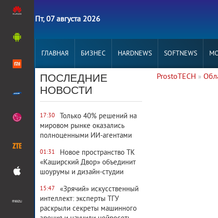
Пт, 07 августа 2026
ГЛАВНАЯ
БИЗНЕС
HARDNEWS
SOFTNEWS
MO
ПОСЛЕДНИЕ
ProstoTECH
Обл
»
3 020
0
НОВОСТИ
Только 40% решений на
17:30
мировом рынке оказались
полноценными ИИ-агентами
Новое пространство ТК
01:31
«Каширский Двор» объединит
шоурумы и дизайн-студии
«Зрячий» искусственный
15:47
интеллект: эксперты ТГУ
раскрыли секреты машинного