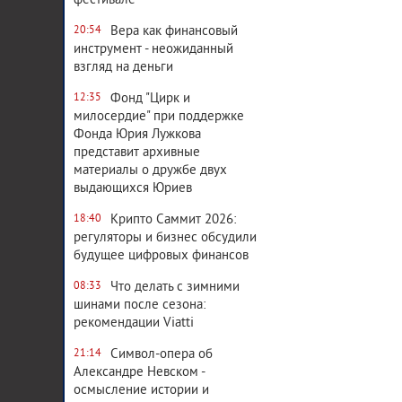
фестивале
Вера как финансовый
20:54
инструмент - неожиданный
взгляд на деньги
Фонд "Цирк и
12:35
милосердие" при поддержке
Фонда Юрия Лужкова
представит архивные
материалы о дружбе двух
выдающихся Юриев
Крипто Саммит 2026:
18:40
регуляторы и бизнес обсудили
будущее цифровых финансов
Что делать с зимними
08:33
шинами после сезона:
рекомендации Viatti
Символ-опера об
21:14
Александре Невском -
осмысление истории и