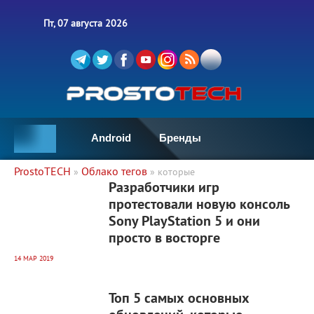
Пт, 07 августа 2026
Android
Бренды
ProstoTECH
Облако тегов
»
» которые
7 912
0
Разработчики игр
протестовали новую консоль
Sony PlayStation 5 и они
просто в восторге
14 МАР 2019
9 411
0
Топ 5 самых основных