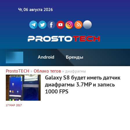
Чт, 06 августа 2026
Android
Бренды
ProstoTECH
Облако тегов
»
» диафрагмы
3 699
0
Galaxy S8 будет иметь датчик
диафрагмы 3.7MP и запись
1000 FPS
17 МАР 2017