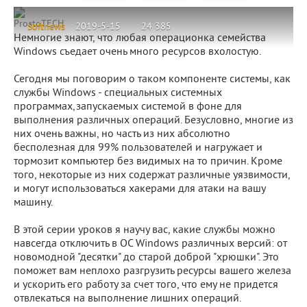
ProstoTECH
Softnews
2019-5-15
24 385
Немногие знают, что любая операционка семейства
Windows съедает очень много ресурсов вхолостую.
Сегодня мы поговорим о таком компоненте системы, как
службы Windows - специальных системных
программах,запускаемых системой в фоне для
выполнения различных операций. Безусловно, многие из
них очень важны, но часть из них абсолютно
бесполезная для 99% пользователей и нагружает и
тормозит компьютер без видимых на то причин. Кроме
того, некоторые из них содержат различные уязвимости,
и могут использоваться хакерами для атаки на вашу
машину.
В этой серии уроков я научу вас, какие службы можно
навсегда отключить в ОС Windows различных версий: от
новомодной "десятки" до старой доброй "хрюшки". Это
поможет вам неплохо разгрузить ресурсы вашего железа
и ускорить его работу за счет того, что ему не придется
отвлекаться на выполнение лишних операций.