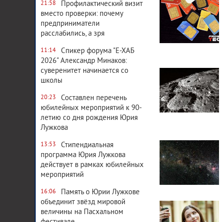
Профилактический визит
21:58
вместо проверки: почему
предприниматели
расслабились, а зря
Спикер форума "Е-ХАБ
11:14
2026" Александр Минаков:
3 490
0
суверенитет начинается со
школы
Составлен перечень
20:23
юбилейных мероприятий к 90-
летию со дня рождения Юрия
Лужкова
4 943
0
Стипендиальная
13:53
программа Юрия Лужкова
действует в рамках юбилейных
мероприятий
Память о Юрии Лужкове
16:06
2 239
0
объединит звёзд мировой
величины на Пасхальном