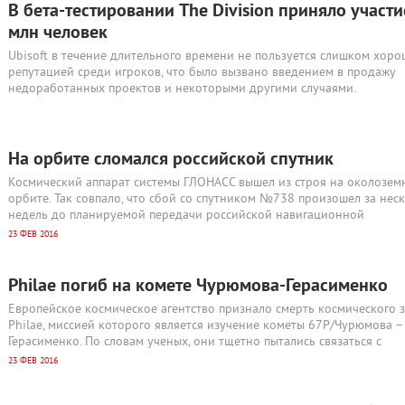
В бета-тестировании The Division приняло участи
млн человек
Ubisoft в течение длительного времени не пользуется слишком хор
репутацией среди игроков, что было вызвано введением в продажу
недоработанных проектов и некоторыми другими случаями.
На орбите сломался российской спутник
Космический аппарат системы ГЛОНАСС вышел из строя на околозем
орбите. Так совпало, что сбой со спутником №738 произошел за нес
недель до планируемой передачи российской навигационной
23 ФЕВ 2016
Philae погиб на комете Чурюмова-Герасименко
Европейское космическое агентство признало смерть космического 
Philae, миссией которого является изучение кометы 67Р/Чурюмова –
Герасименко. По словам ученых, они тщетно пытались связаться с
23 ФЕВ 2016