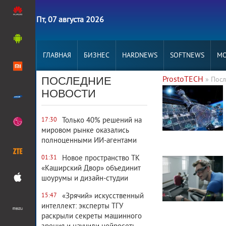
Пт, 07 августа 2026
ГЛАВНАЯ
БИЗНЕС
HARDNEWS
SOFTNEWS
MO
ПОСЛЕДНИЕ
ProstoTECH
» Посл
2 655
0
НОВОСТИ
Только 40% решений на
17:30
мировом рынке оказались
полноценными ИИ-агентами
4 894
0
Новое пространство ТК
01:31
«Каширский Двор» объединит
шоурумы и дизайн-студии
«Зрячий» искусственный
15:47
интеллект: эксперты ТГУ
раскрыли секреты машинного
2 784
0