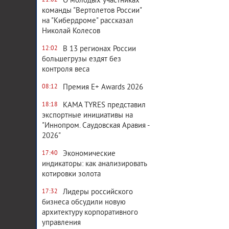
О молодых участниках
21:02
команды "Вертолетов России"
на "Кибердроме" рассказал
Николай Колесов
В 13 регионах России
12:02
большегрузы ездят без
контроля веса
Премия E+ Awards 2026
08:12
KAMA TYRES представил
18:18
экспортные инициативы на
"Иннопром. Саудовская Аравия -
2026"
Экономические
17:40
индикаторы: как анализировать
котировки золота
Лидеры российского
17:32
бизнеса обсудили новую
архитектуру корпоративного
управления