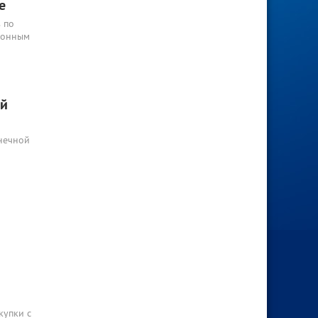
е
 по
ционным
ой
лнечной
купки с