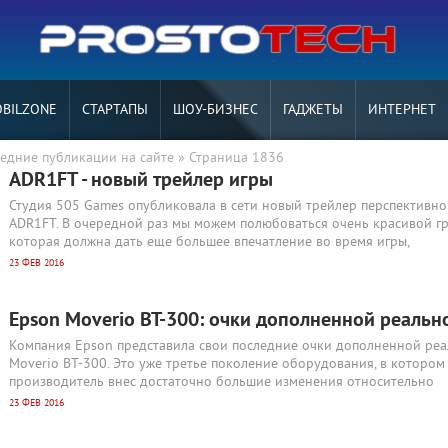
BILZONE
СТАРТАПЫ
ШОУ-БИЗНЕС
ГАДЖЕТЫ
ИНТЕРНЕТ
едние публикации на сайте » Страница 1836
ADR1FT - новый трейлер игры
Студия 505 Games опубликовала в сети новый трейлер перспективно
ADR1FT. В очередной раз мы можем полюбоваться очень красивой г
которая должна дать еще большее впечатление во время игры,
23 ФЕВ 2016
Epson Moverio BT-300: очки дополненной реальн
Компания Epson представила свои последние очки дополненной реа
Moverio BT-300. Это уже третье поколение оборудования, в котором
производитель внес достаточно большие изменения относительно
23 ФЕВ 2016