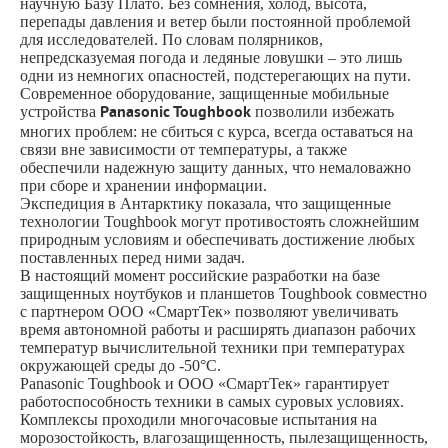
научную Базу Плато. Без сомнения, холод, высота,
перепады давления и ветер были постоянной проблемой
для исследователей. По словам полярников,
непредсказуемая погода и ледяные ловушки – это лишь
одни из немногих опасностей, подстерегающих на пути.
Современное оборудование, защищенные мобильные
устройства
Panasonic Toughbook
позволили избежать
многих проблем: не сбиться с курса, всегда оставаться на
связи вне зависимости от температуры, а также
обеспечили надежную защиту данных, что немаловажно
при сборе и хранении информации.
Экспедиция в Антарктику показала, что защищенные
технологии Toughbook могут противостоять сложнейшим
природным условиям и обеспечивать достижение любых
поставленных перед ними задач.
В настоящий момент российские разработки на базе
защищенных ноутбуков и планшетов Toughbook совместно
с партнером ООО «СмартТек» позволяют увеличивать
время автономной работы и расширять диапазон рабочих
температур вычислительной техники при температурах
окружающей среды до
-50°С.
Panasonic Toughbook и ООО «СмартТек» гарантирует
работоспособность техники в самых суровых условиях.
Комплексы проходили многочасовые испытания на
морозостойкость, влагозащищенность, пылезащищенность,