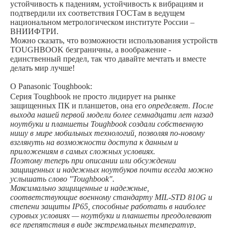
устойчивость к падениям, устойчивость к вибрациям и
подтвердили их соответствия ГОСТам в ведущем
национальном метрологическом институте России –
ВНИИФТРИ.
Можно сказать, что возможности использования устройств
TOUGHBOOK безграничны, а воображение -
единственный предел, так что давайте мечтать и вместе
делать мир лучше!
О Panasonic Toughbook:
Серия Toughbook не просто лидирует на рынке
защищенных ПК и планшетов, она его
определяет. После
выхода нашей первой модели более семнадцати лет назад
ноутбуки и планшеты Toughbook создали собственную
нишу в мире мобильных технологий, позволяя по-новому
взглянуть на возможности доступа к данным и
приложениям в самых сложных условиях.
Поэтому теперь при описании или обсуждении
защищенных и надежных ноутбуков почти всегда можно
услышать слово "Toughbook".
Максимально защищенные и надежные,
соответствующие военному стандарту MIL-STD 810G и
степени защиты IP65, способные работать в наиболее
суровых условиях — ноутбуки и планшеты преодолевают
все препятствия в виде экстремальных температур,