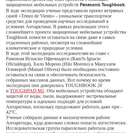
защищенных мобильных устройств
Panasonic Toughbook
.
В ходе экспедиции ученые представили проект ветряных
саней «Trineo de Viento» - уникальное транспортное
средство для проведения научных исследований в
условиях Антарктики. В рамках реализации этого
сложнейшего проекта защищенные мобильные устройства
Toughbook помогли оставаться на связи даже в самых
отдаленных районах, несмотря на сложнейшие
климатические и природные условия.
В ходе этой экспедиции исследователям во главе с
Рамоном Игнасио Офичиадеги (Ram?n Ignacio
Oficialdegui), Хило Морено (Hilo Moreno) и Мануэлем
Оливерой (Manuel Olivera) было необходимо постоянно
оставаться на связи и обеспечивать безопасность
собранных массивов данных. Вот почему во время
экспедиции они доверились TOUGHBOOK 20
и
TOUGHPAD M1
. Оба мобильных устройства обладают
защитой от воды, пыли, выдерживают экстремальные
температуры и идеально подходят для условий
Антарктики, поскольку продолжают работать даже при -
42°С.
Ученые собирали данные в малоизученном районе
Антарктиды, куда довольно сложно попасть логистически.
Исследовательская группа параллельно работала для