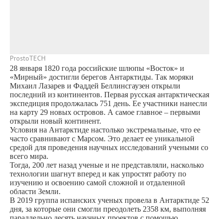
ProstoTECH
28 января 1820 года российские шлюпы «Восток» и
«Мирный» достигли берегов Антарктиды. Так моряки
Михаил Лазарев и Фаддей Беллинсгаузен открыли
последний из континентов. Первая русская антарктическая
экспедиция продолжалась 751 день. Ее участники нанесли
на карту 29 новых островов. А самое главное – первыми
открыли новый континент.
Условия на Антарктиде настолько экстремальные, что ее
часто сравнивают с Марсом. Это делает ее уникальной
средой для проведения научных исследований учеными со
всего мира.
Тогда, 200 лет назад ученые и не представляли, насколько
технологии шагнут вперед и как упростят работу по
изучению и освоению самой сложной и отдаленной
области Земли.
В 2019 группа испанских ученых провела в Антарктиде 52
дня, за которые они смогли преодолеть 2358 км, выполняя
параллельно десять научных проектов с помощью