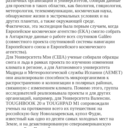
различных организаций и университетов, собирая данные
для проектов в таких областях, как биология, гляциология,
метеорология, телекоммуникации, космическая наука,
обнаружение жизни в экстремальных условиях и на
других планетах, а также окружающей среде.
Фактически, эта экспедиция была первым случаем, когда
Европейское космическое агентство (ЕКА) смогло собрать
в Антарктиде данные о работе всех спутников Galileo
(совместного проекта спутниковой системы навигации
Европейского союза и Европейского космического
агентства).
Для Университета Мэн (США) ученые собирали образцы
снега и льда в рамках проекта по изучению изменения
климата в регионе, а для Автономного университета
Мадрида и Метеорологической службы Испании (AEMET)
они анализировали способность микроорганизмов к
распространению и колонизации в полярных районах,
связанную с изменением климата. Помимо этого, группа
исследователей реализовывала проекты и для других
организаций, например, для Университета Валенсии.
TOUGHBOOK 20 и TOUGHPAD M1 сопровождали
ученых на протяжении всего их путешествия: на
российскую базу Новолазаревская, купол Фудзи,
известный как одно из десяти самых холодных мест на
Земле, и на дезактивированную североамериканскую