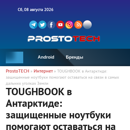
Сб, 08 августа 2026
Android
Бренды
ProstoTECH
Интернет
»
» TOUGHBOOK в Антарктиде:
защищенные ноутбуки помогают оставаться на связи в самых
дальних уголках Земли
TOUGHBOOK в
Антарктиде:
защищенные ноутбуки
помогают оставаться на